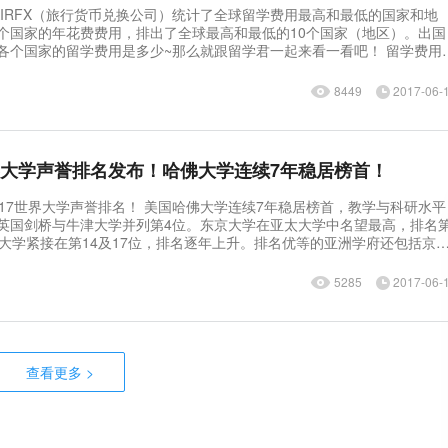
FAIRFX（旅行货币兑换公司）统计了全球留学费用最高和最低的国家和地
个国家的年花费费用，排出了全球最高和最低的10个国家（地区）。出国
个国家的留学费用是多少~那么就跟留学君一起来看一看吧！ 留学费用最
、新加坡：2.5309 4、
8449
2017-06-
世界大学声誉排名发布！哈佛大学连续7年稳居榜首！
！ 美国哈佛大学连续7年稳居榜首，教学与科研水平
英国剑桥与牛津大学并列第4位。东京大学在亚太大学中名望最高，排名
京大学紧接在第14及17位，排名逐年上升。排名优等的亚洲学府还包括京
坡国立大学 (排名第27)，以及香港大学(排名第39)。 2017泰晤士世界
0：
5285
2017-06-
查看更多
>