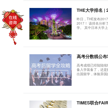
THE大学排名 
昨日，THE发布2017亚太地
2017！ 该排名分析了东亚、东南亚、大洋洲的38个国家，排名包括200多所来自13个国家的大
学。 其中日本大学上榜最多，有69所；中国第二，上榜52所，依次为澳洲35所，韩国25所。
中国和新加坡
高考分数线公布
高考成绩已经陆陆续
备入学装备了，还是
出国留学，体验异国
了一下主流的一些国家
学： 门槛低！免费