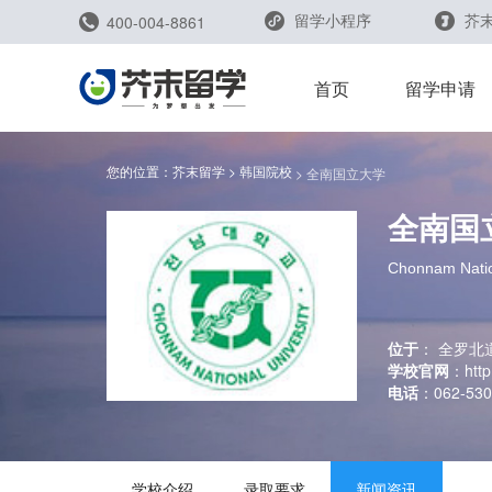
留学小程序
芥末
400-004-8861
留学评测
首页
留学申请
您的位置：
芥末留学
韩国院校
全南国立大学
全南国
留学规划助手
留学申请助手
Chonnam Natio
位于
：
全罗北
学校官网
：
http
电话
：
062-530
雅思能力测评
托福能力测评
学校介绍
录取要求
新闻资讯