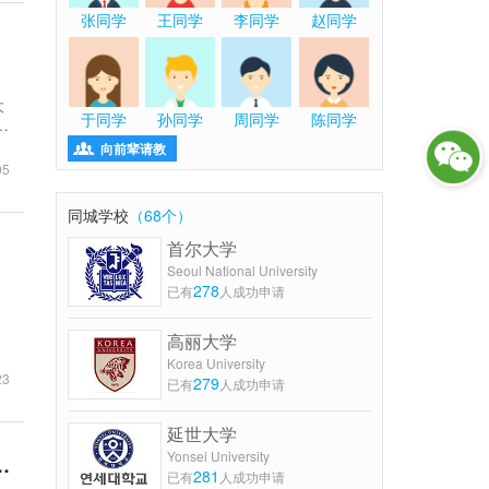
张同学
王同学
李同学
赵同学
于同学
孙同学
周同学
陈同学

向前辈请教
05
同城学校
（68个）
首尔大学
Seoul National University
278
已有
人成功申请
高丽大学
Korea University
23
279
已有
人成功申请
延世大学
Yonsei University
用最高和最低的国家和地区！附详细费用名单！
281
已有
人成功申请