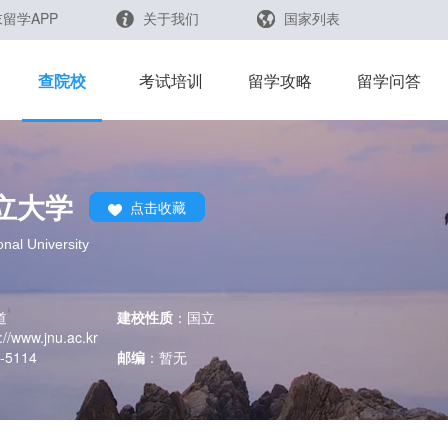
留学APP
关于我们
国家列表
日本
留学查询
查院校
考试培训
留学攻略
留学问答
韩国
英国
新加坡
立大学
点击收藏
芥末留学官方小程序
马来西亚
nal University
澳大利亚
中国香港
道
建校性质
：
国立
://www.jnu.ac.kr
-5114
邮编
：
暂无