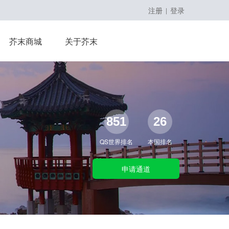
注册
登录
|
留学课程
芥末商城
关于芥末
留学大咖精英课
851
26
QS世界排名
本国排名
申请通道