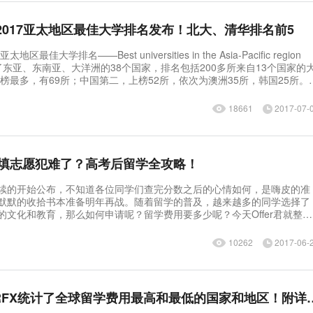
| 2017亚太地区最佳大学排名发布！北大、清华排名前5
区最佳大学排名——Best universities in the Asia-Pacific region
18661
2017-07-
填志愿犯难了？高考后留学全攻略！
续的开始公布，不知道各位同学们查完分数之后的心情如何，是嗨皮的准
默默的收拾书本准备明年再战。随着留学的普及，越来越多的同学选择了
的文化和教育，那么如何申请呢？留学费用要多少呢？今天Offer君就整理
留学条件。想去看更大的世界？快捷咨询预约，留学很简单。 日本留
直申语言
10262
2017-06-
TIMES联合FAIRFX统计了全球留学费