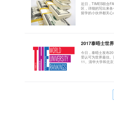
近日，TIMES联合
区，详细的写出来各
留学的小伙伴都关心各
高的10个国家（万英镑）： 1、澳大利亚：2.7277 2、韩国：2.5566 3
美国：2.359
2017泰晤士
今日，泰晤士发布2017世界大学声誉排名
受认可为世界最佳。
11。清华大学和北
大学 (名列第25位)、新加
大学声誉排名TOP5