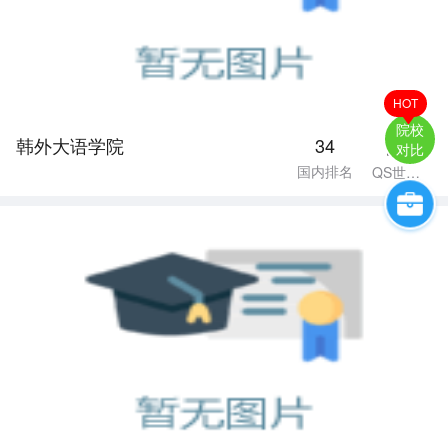
HOT
院校
韩外大语学院
34
暂无
对比
国内排名
QS世界排名