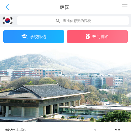

韩国

查找你想要的院校
学校筛选
热门排名
首尔大学
1
29