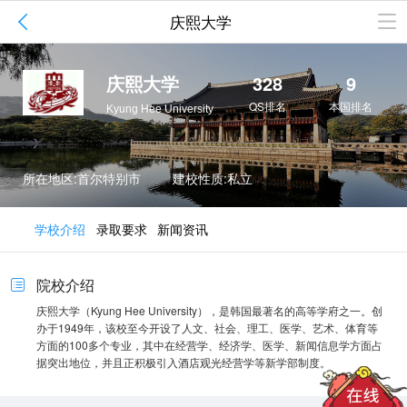

庆熙大学
庆熙大学
328
9
QS排名
本国排名
Kyung Hee University
所在地区:首尔特别市
建校性质:私立
学校介绍
录取要求
新闻资讯
院校介绍

庆熙大学（Kyung Hee University），是韩国最著名的高等学府之一。创
办于1949年，该校至今开设了人文、社会、理工、医学、艺术、体育等
方面的100多个专业，其中在经营学、经济学、医学、新闻信息学方面占
据突出地位，并且正积极引入酒店观光经营学等新学部制度。