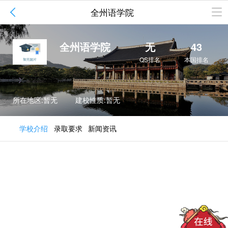

全州语学院
全州语学院
无
43
QS排名
本国排名
所在地区:暂无
建校性质:暂无
学校介绍
录取要求
新闻资讯