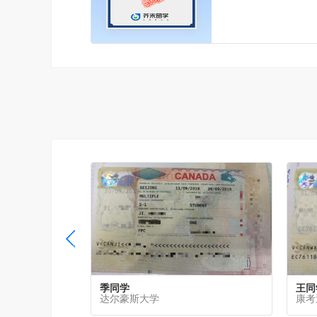
季同学
王同
达尔豪斯大学
康考