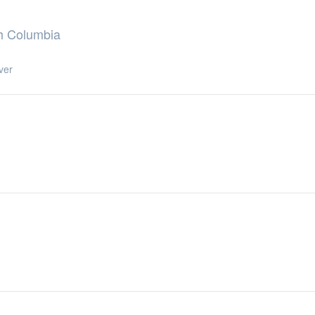
sh Columbia
er