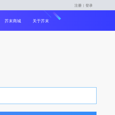
注册
登录
|
留学课程
芥末商城
关于芥末
留学大咖精英课