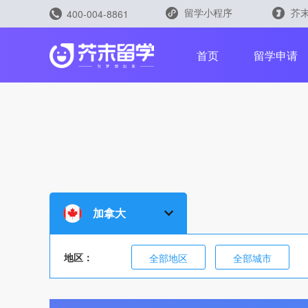
留学小程序
芥末
400-004-8861
留学评测
首页
留学申请
留学规划助手
留学申请助手
加拿大
地区：
全部地区
全部城市
雅思能力测评
托福能力测评