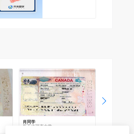
肖同学
姚同学
新不伦瑞克大学
曼尼托巴大学