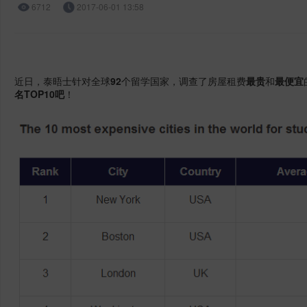
6712
2017-06-01 13:58
近日，泰晤士针对全球
92
个留学国家，调查了房屋租费
最贵
和
最便宜
名TOP10吧
！