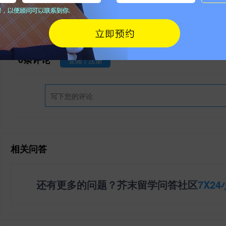
本文地址：
https://www.jiemo.net/news/show-67119.html
请勿相信除官方外其他任何联系方式，谨防被骗！
0
条评论
登陆
|
注册
相关问答
还有更多的问题？芥末留学问答社区
7X2