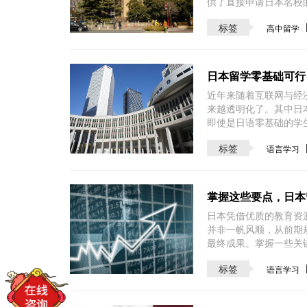
供了直接申请日本名校
标签
高中留学
日本留学零基础可行
近年来随着互联网与经
来越透明化了。其中日
即使是日语零基础的学
标签
语言学习
掌握这些要点，日本
日本凭借优质的教育资
并非一帆风顺，从前期
最终成果。掌握一些关
标签
语言学习