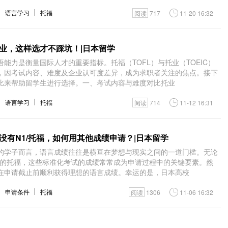
语言学习
托福
阅读
717
11-20 16:32
业，这样选才不踩坑！|日本留学
能力是衡量国际人才的重要指标。托福（TOFL）与托业（TOEIC）
，因考试内容、难度及企业认可度差异，成为求职者关注的焦点。接下
比来帮助留学生进行选择。一、考试内容与难度对比托业
语言学习
托福
阅读
714
11-12 16:31
没有N1/托福，如何用其他成绩申请？|日本留学
的学子而言，语言成绩往往是横亘在梦想与现实之间的一道门槛。无论
英语的托福，这些标准化考试的成绩常常成为申请过程中的关键要素。然
在申请截止前顺利获得理想的语言成绩。幸运的是，日本高校
申请条件
托福
阅读
1306
11-06 16:32