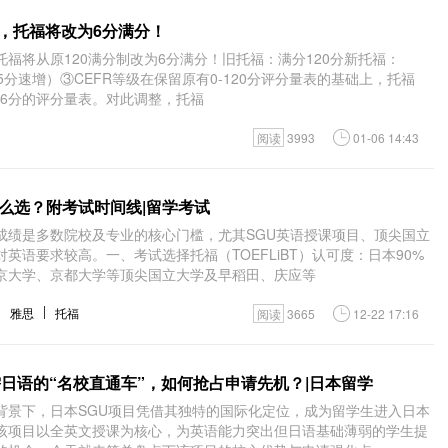
日起，托福将改为6分满分！
，托福将从原120满分制改为6分满分！旧托福：满分120分新托福：
.5分速增）③CEFR等级在保留原有0-120分评分量表的基础上，托福
1-6分的评分量表。对此调整，托福
阅读
3993
01-06 14:43
么选？附考试时间线|留学考试
成绩是多数院校及专业的核心门槛，尤其SGU英语授课项目、顶尖国立
英语要求较高。一、考试选择托福（TOEFLiBT）认可度：日本90%
京大学、京都大学等顶尖国立大学及早稻田、庆应等
雅思
托福
阅读
3665
12-22 17:16
需日语的“名校直通车”，如何抢占申请先机？|日本留学
背景下，日本SGU项目凭借其独特的国际化定位，成为留学生进入日本
该项目以全英文授课为核心，为英语能力突出但日语基础薄弱的学生提