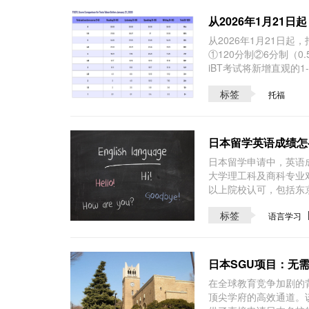
从2026年1月21
从2026年1月21日起
①120分制②6分制（0
iBT考试将新增直观的
标签
托福
日本留学英语成绩怎
日本留学申请中，英语
大学理工科及商科专业对
以上院校认可，包括东
标签
语言学习
日本SGU项目：无
在全球教育竞争加剧的
顶尖学府的高效通道。