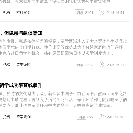
的机会。今天就来简单盘点下该项目的核心优势与申请强化点
托福
本科留学
阅读
2161
12-18 16:51
，但隐患与建议需知
济的发展、家庭条件的普遍提高，留学逐渐步入了大众群体的生活且越
本留学凭借其门槛较低、性价比高等优势成为了普通家庭的热门选择，
生也有赴日留学的机会，核心原因是因为日本以考学制度为主，
托福
留学误区
阅读
1228
12-05 16:17
留学成功率直线飙升
源、独特的文化魅力，吸引着众多中国学生前往留学。然而，留学之路
规划到申请过程，再到入学后的学习生活，每个环节都可能影响留学的
键要点，能让你在留学征程中少走弯路，大幅提高留学成功率。
托福
留学规划
阅读
699
12-01 16:36