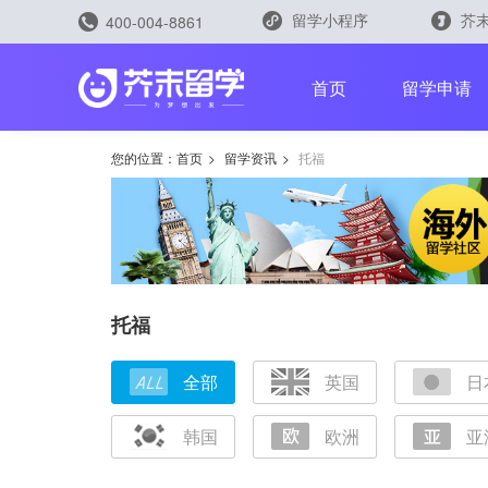
留学小程序
芥末
400-004-8861
留学评测
首页
留学申请
您的位置：
首页
>
留学资讯
>
托福
留学规划助手
留学申请助手
托福
全部
英国
日
雅思能力测评
托福能力测评
韩国
欧洲
亚