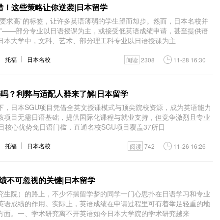
错！这些策略让你逆袭|日本留学
语要求高”的标签，让许多英语薄弱的学生望而却步。然而，日本名校并
雄”——部分专业以日语授课为主，或接受低英语成绩申请，甚至提供语
日本大学中，文科、艺术、部分理工科专业以日语授课为主
托福
日本名校
阅读
2308
11-28 16:30
选吗？利弊与适配人群来了解|日本留学
下，日本SGU项目凭借全英文授课模式与顶尖院校资源，成为英语能力
该项目无需日语基础，提供国际化课程与就业支持，但竞争激烈且专业
目核心优势免日语门槛，直通名校SGU项目覆盖37所日
托福
日本名校
阅读
742
11-26 16:26
绩不可忽视的关键|日本留学
究生院）的路上，不少怀揣留学梦的同学一门心思扑在日语学习和专业
英语成绩的作用。实际上，英语成绩在申请过程里可有着举足轻重的地
方面。一、学术研究离不开英语如今日本大学院的学术研究越来