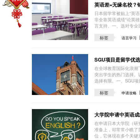
英语差=无缘名校？
日本留学常被贴上“英
非全靠英语成绩“论英
言支持。一、选对专业
标签
语言学习
SGU项目是留学优
在全球教育国际化浪潮
突出学生的热门选择。
选择有限。一、SGU项
标签
申请攻略
大学院申请中英语成
在申请日本大学院（研
准备上，却常常小瞧了
位，它体现在多个关键