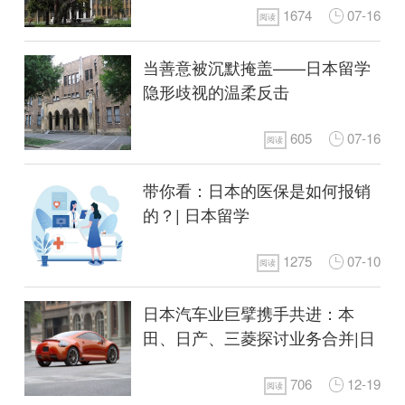
1674
07-16
阅读
当善意被沉默掩盖——日本留学
隐形歧视的温柔反击
605
07-16
阅读
带你看：日本的医保是如何报销
的？| 日本留学
1275
07-10
阅读
日本汽车业巨擘携手共进：本
田、日产、三菱探讨业务合并|日
本留学
706
12-19
阅读