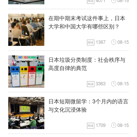
4071
08-15
阅读
在期中期末考试这件事上，日本
大学和中国大学有哪些区别？
1367
08-15
阅读
日本垃圾分类制度：社会秩序与
高度自律的典范
3363
08-15
阅读
日本短期微留学：3个月内的语言
与文化沉浸体验
1709
08-15
阅读