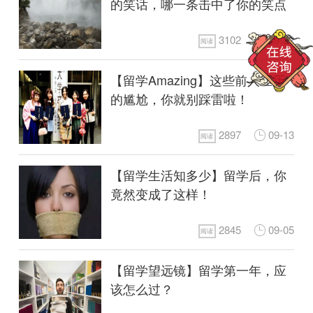
的笑话，哪一条击中了你的笑点
3102
09-22
阅读
【留学Amazing】这些前人经历
的尴尬，你就别踩雷啦！
2897
09-13
阅读
【留学生活知多少】留学后，你
竟然变成了这样！
2845
09-05
阅读
【留学望远镜】留学第一年，应
该怎么过？