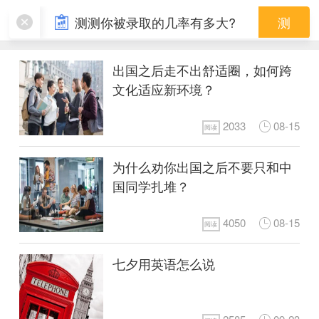
留学趣闻
测测你被录取的几率有多大?
测
出国之后走不出舒适圈，如何跨
文化适应新环境？
2033
08-15
阅读
为什么劝你出国之后不要只和中
国同学扎堆？
4050
08-15
阅读
七夕用英语怎么说