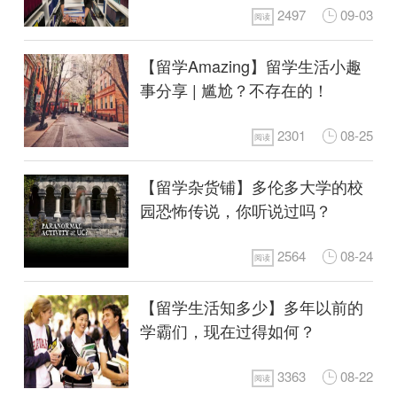
2497
09-03
阅读
【留学Amazing】留学生活小趣
事分享 | 尴尬？不存在的！
2301
08-25
阅读
【留学杂货铺】多伦多大学的校
园恐怖传说，你听说过吗？
2564
08-24
阅读
【留学生活知多少】多年以前的
学霸们，现在过得如何？
3363
08-22
阅读