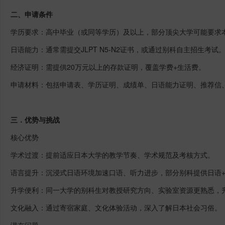
二、申请条件
学历要求：高中毕业（或同等学历）及以上，部分顶尖大学可能要求
日语能力：通常需提交
JLPT N5-N2
证书，或通过别科自主招生考试
经济证明：需提供
20
万元以上的存款证明，覆盖学费
+
生活费。
申请材料：包括申请表、学历证明、成绩单、日语能力证明、推荐信
三．优势与挑战
核心优势
学术过渡：提前适应日本大学的教学节奏、学术规范及考核方式。
语言提升：沉浸式日语环境加速口语、
听力进步，部分别科提供日语
升学便利：同一大学的别科生对教授研究方向、实验室资源更熟悉，
文化融入：通过寄宿家庭、文化体验活动，深入了解日本社会习俗。
潜在问题