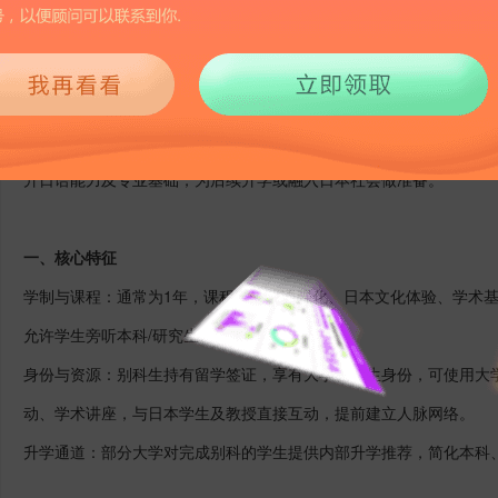
1481
2025-09-26 16:15
日本别科是日本大学为留学生设置的预备教育课程，属于大学直属部
升日语能力及专业基础，为后续升学或融入日本社会做准备。
一、核心特征
学制与课程：通常为
1
年，课程涵盖日语强化、日本文化体验、学术
允许学生旁听本科
/
研究生课程。
身份与资源：别科生持有留学签证，享有大学在读生身份，可使用大
动、学术讲座，与日本学生及教授直接互动，提前建立人脉网络。
升学通道：部分大学对完成别科的学生提供内部升学推荐，简化本科