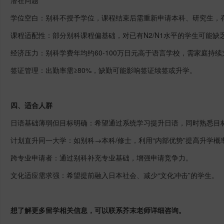
学位空白：别科不授予学位，课程结束后需重新申请本科、研究生，
课程适配性：部分别科课程偏基础，对已有
N2/N1
水平的学生可能缺
经济压力：别科学费年均约
60-100
万日元高于语言学校，需家庭持续
签证管理：出勤率需
≥
80%
，缺勤可能影响签证续签或升学。
四、适合人群
日语基础薄弱但目标明确：希望通过系统学习提升日语，同时熟悉目
计划直升同一大学：如别科
→本科
/
修士，利用“内部优势”提高升学概
跨专业申请者：通过别科补充专业基础，增强申请竞争力。
文化适应需求强：希望提前融入日本社会、减少
“文化冲击”的学生。
想了解更多留学相关信息，可以联系芥末老师详细咨询。