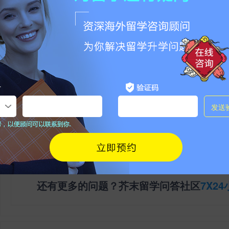
本文地址：
https://www.jiemo.net/news/show-2778646.html
请勿相信除官方外其他任何联系方式，谨防被骗！
0
条评论
登陆
|
注册
相关问答
还有更多的问题？芥末留学问答社区
7X2