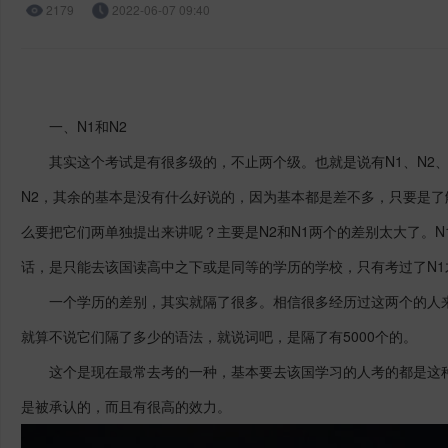
2179
2022-06-07 09:40
一、
N1和N2
其实这个考试是有很多级的，不止两个级。也就是说有
N1、N2
N2，其余的基本是没有什么好说的，因为基本都是差不多，只要是了
么要把它们两单独提出来讲呢？主要是N2和N1两个的差别太大了。N
话，是只能去该国读高中之下或是同等的学历的学校，只有考过了N1
一个学历的差别，其实就隔了很多。相信很多经历过这两个的人
就算不说它们隔了多少的语法，就说词吧，是隔了有5000个的。
这个是现在最常去考的一种，基本要去该国学习的人考的都是这
是被承认的，而且有很高的效力。