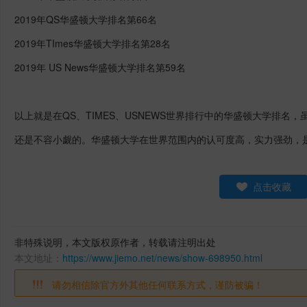
2019
年
QS
华盛顿大学排名
第
66
名
2019
年
TImes
华盛顿大学排名
第
28
名
2019
年
US News
华盛顿大学排名
第
59
名
以上就是
在
QS
、
TIMES
、
USNEWS
世界排行中的华盛顿大学排名，
还是不容小觑的。华盛顿大学在世界范围内的认可度高，实力强劲，
点击收藏
非特殊说明，本文版权原作者，转载请注明出处
本文地址：
https://www.jiemo.net/news/show-698950.html
请勿相信除官方外其他任何联系方式，谨防被骗！