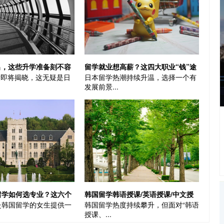
出，这些升学准备刻不容
留学就业想高薪？这四大职业“钱”途
绩即将揭晓，这无疑是日
日本留学热潮持续升温，选择一个有
学
光明|日本留学
发展前景...
留学如何选专业？这六个
韩国留学韩语授课/英语授课/中文授
赴韩国留学的女生提供一
韩国留学热度持续攀升，但面对“韩语
解
课项目怎么选择？！
授课、...