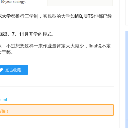
尔大学
都推行三学制，实践型的大学如
MQ, UTS
也都已经
月或3、7、11月
开学的模式。
不过想想这样一来作业量肯定大大减少，final说不定
大于弊。
点击收藏
html
被骗！