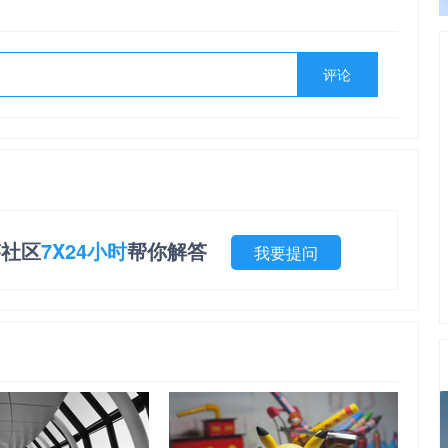
评论
答社区
7X24小时
帮你解答
我要提问