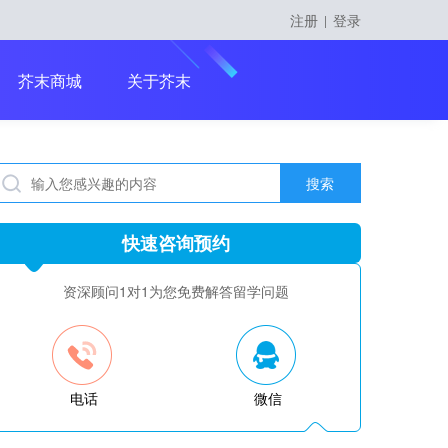
注册
登录
|
留学课程
芥末商城
关于芥末
搜索
留学大咖精英课
快速咨询预约
资深顾问1对1为您免费解答留学问题
电话
微信