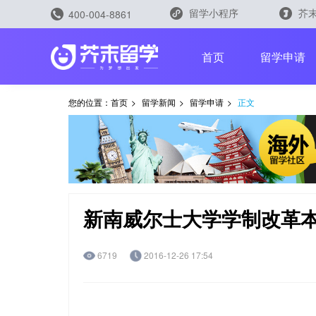
留学小程序
芥末
400-004-8861
留学评测
首页
留学申请
您的位置：
首页
>
留学新闻
>
留学申请
>
正文
留学规划助手
留学申请助手
新南威尔士大学学制改革本
6719
2016-12-26 17:54
雅思能力测评
托福能力测评