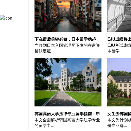
下在留后关键必做，日本留学稳起
EJU成绩将
当收到日本入国管理局下发的在留资
EJU考试成
步！|留学申请
缓！|日本留
格认定证...
本留学...
韩国高丽大学法律专业留学指南：申
女生去韩国
本文全面解析韩国高丽大学法学专业
本文为计划
请条件与课程介绍
方向值得了
的留学申...
份专业选...