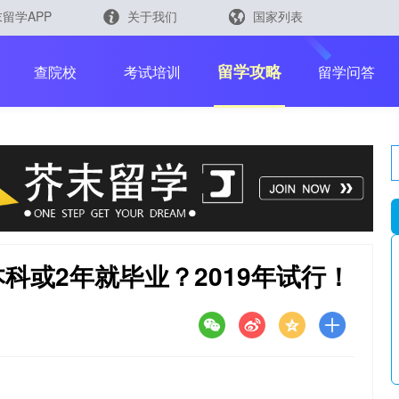
留学APP
关于我们
国家列表
日本
留学查询
留学攻略
查院校
考试培训
留学问答
韩国
英国
芥末留学官方小程序
科或2年就毕业？2019年试行！