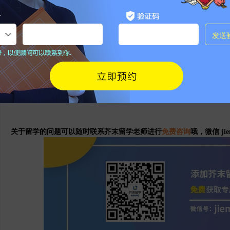
所在地：东京
四、一句话总结
高考成绩在日本本科申请中的角色取决于你选的路径：
EJU路线完
完全不看。
无论哪条路，日语能力（N2/N1）和EJU成绩才是真正
语学习和EJU备考上。
关于留学的问题可以随时联系芥末留学老师进行
免费咨询
哦，微信 jie