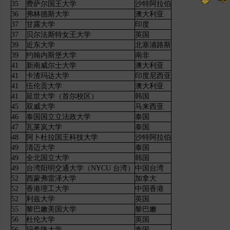
35
费萨尔国王大学
沙特阿拉伯
36
弗林德斯大学
澳大利亚
37
甘露大学
印度
37
贝尔法斯特女王大学
英国
39
近东大学
北塞浦路斯
39
约翰内斯堡大学
南非
41
新南威尔士大学
澳大利亚
41
卡渣玛达大学
印度尼西亚
41
伍伦贡大学
澳大利亚
41
延世大学（首尔校区）
韩国
45
双威大学
马来西亚
46
泰国国立立法政大学
泰国
47
瓦莱岚大学
泰国
48
阿卜杜拉国王科技大学
沙特阿拉伯
49
清迈大学
泰国
49
全北国立大学
韩国
49
台湾阳明交通大学（NYCU 台湾）
中国台湾
52
西蒙弗雷泽大学
加拿大
52
香港理工大学
中国香港
52
利兹大学
英国
55
黎巴嫩美国大学
黎巴嫩
56
杜伦大学
英国
56
玛希隆大学
泰国