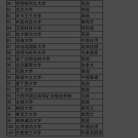
80
密西根州立大学
美国
81
忠北大学
韩国
81
宋卡王子大学
泰国
81
科英布拉大学
葡萄牙
84
艾因科技大学
阿联酋
85
纽卡斯尔大学
英国
85
东海大学
中国台湾
87
水仙花国际大学
孟加拉国
88
管理与科学大学
马来西亚
88
诺丁汉特伦特大学
英国
90
达尔豪斯大学
加拿大
91
孔敬大学
泰国
91
香港中
文大学
中国香港
91
爱丁堡大学
英国
91
雷丁大学
英国
95
大西洋国立高等矿业电信学校
法国
96
全南大学
韩国
96
梅西大学
新西兰
96
奥克兰大学
新西兰
96
格林威治大学
英国
100
台湾成功大学
中国台湾
100
巴查查兰大学
印度尼西亚