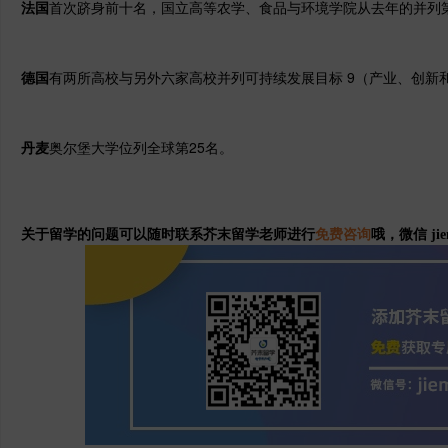
法国
首次跻身前十名，国立高等农学、食品与环境学院从去年的并列第
德国
有两所高校与另外六家高校并列可持续发展目标 9（产业、创新
丹麦
奥尔堡大学位列全球第25名。
关于留学的问题可以随时联系芥末留学老师进行
免费咨询
哦，微信 jie