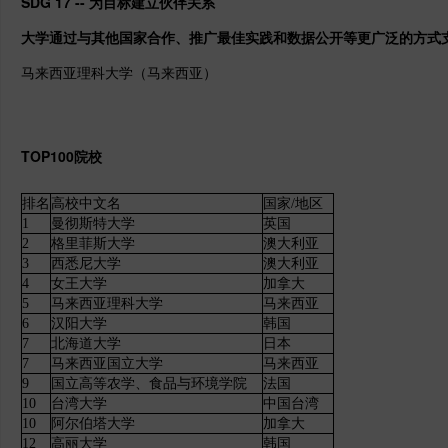
SDG 17 -- 为目标建立伙伴关系
大学通过与其他国家合作、推广最佳实践和数据公开等更广泛的方式支
马来西亚理科大学（马来西亚）
TOP100院校
排名
高校中文名
国家/地区
1
曼彻斯特大学
英国
2
格里菲斯大学
澳大利亚
3
西悉尼大学
澳大利亚
4
女王大学
加拿大
5
马来西亚理科大学
马来西亚
6
汉阳大学
韩国
7
北海道大学
日本
7
马来西亚国立大学
马来西亚
9
国立高等农学、食品与环境学院
法国
10
台湾大学
中国台湾
10
阿尔伯塔大学
加拿大
12
高丽大学
韩国