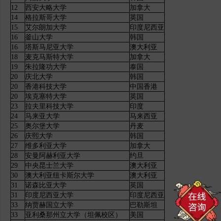
12
西安大略大学
加拿大
14
格拉斯哥大学
英国
15
艾尔朗加大学
印度尼西亚
16
釜山大学
韩国
16
塔斯马尼亚大学
澳大利亚
18
麦克马斯特大学
加拿大
19
朱拉隆功大学
泰国
20
庆北大学
韩国
20
香港科技大学
中国香港
20
埃克塞特大学
英国
23
拉夫里科技大学
印度
24
马来亚大学
马来西亚
25
奥尔堡大学
丹麦
26
庆熙大学
韩国
27
维多利亚大学
加拿大
28
安曼阿赫利亚大学
约旦
29
中央昆士兰大学
澳大利亚
30
澳大利亚纽卡斯尔大学
澳大利亚
31
诺森比亚大学
英国
31
印度尼西亚大学
印度尼西亚
33
纳贾赫国立大学
巴勒斯坦
33
亚利桑那州立大学（坦佩校区）
美国