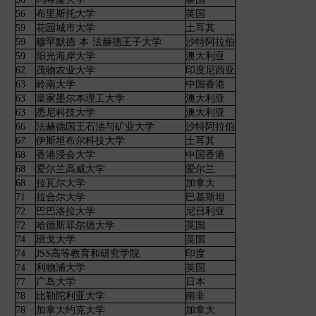
56
布里斯托大学
英国
59
花园城市大学
土耳其
59
穆罕默德·本·法赫德王子大学
沙特阿拉伯
59
阳光海岸大学
澳大利亚
62
茂物农业大学
印度尼西亚
63
岭南大学
中国香港
63
皇家墨尔本理工大学
澳大利亚
63
悉尼科技大学
澳大利亚
66
法赫德国王石油与矿业大学
沙特阿拉伯
67
伊斯坦布尔科技大学
土耳其
68
香港浸会大学
中国香港
68
爱尔兰高威大学
爱尔兰
68
拉瓦尔大学
加拿大
71
拉合尔大学
巴基斯坦
72
巴巴洛拉大学
尼日利亚
72
哈德斯菲尔德大学
英国
74
班戈大学
英国
74
JSS高等教育和研究学院
印度
74
利物浦大学
英国
77
广岛大学
日本
78
比勒陀利亚大学
南非
78
加拿大约克大学
加拿大