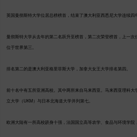
英国曼彻斯特大学位居总榜榜首，结束了澳大利亚西悉尼大学连续四
曼彻斯特大学从去年的第二名跃升至榜首，第二次荣登榜首，上一次位居
位于世界第三。
排名第二的是澳大利亚格里菲斯大学，
加拿大女王大学
排名第四。
前十名中有五所亚洲高校。其中两所来自马来西亚。马来西亚理科大
立大学（UKM）与日本
北海道大学
并列第七。
欧洲大陆有一所高校跻身十强，法国国立高等农学、食品与环境学院