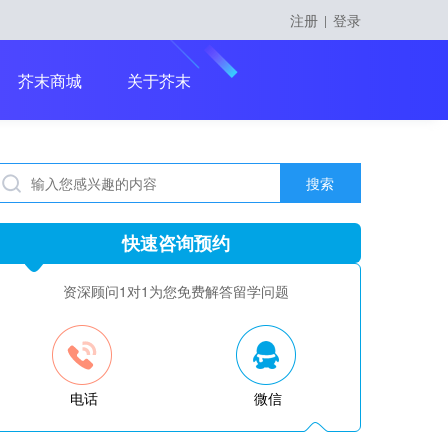
注册
登录
|
留学课程
芥末商城
关于芥末
搜索
留学大咖精英课
快速咨询预约
资深顾问1对1为您免费解答留学问题
电话
微信