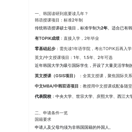
一、韩国读研到底要读几年？
韩语授课项目：标准2年制
传统韩语授课硕士项目，标准学制为
2年
。适合已有
有TOPIK成绩
：直接入学，2年毕业
零基础起步
：需先读1年语学院，考出TOPIK后再入
英文/中文授课项目：1年、1.5年、2年可选
近年韩国大学为吸引国际学生，开设了大量灵活学制
英文授课（GSIS项目）
：全英文授课，聚焦国际关系
中文MBA/中韩双语项目
：教授用中文授课或配备随
代表院校
：中央大学、世宗大学、庆熙大学、西江大学
二、申请条件一览
国籍要求
申请人及父母均须为非韩国国籍的外国人。