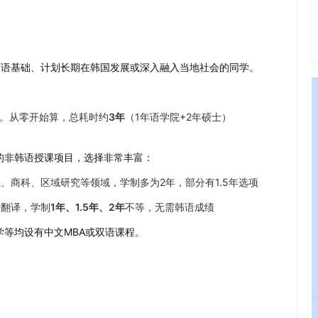
韩语基础、计划长期在韩国发展或深入融入当地社会的同学。
学。从零开始算，总耗时约
3年
（1年语学院+2年硕士）
的非韩语授课项目，选择非常丰富：
、商科、区域研究等领域，学制多为2年，部分有1.5年选项
堂翻译，学制
1年、1.5年、2年
不等，无需韩语成绩
等均设有中文MBA或双语课程。