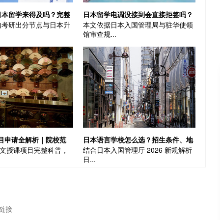
日本留学来得及吗？完整
日本留学电调没接到会直接拒签吗？
内考研出分节点与日本升
本文依据日本入国管理局与驻华使领
做|日本留学
真相+补救方法一次说清|日本留学
馆审查规...
项目申请全解析｜院校范
日本语言学校怎么选？招生条件、地
 英文授课项目完整科普，
结合日本入国管理厅 2026 新规解析
槛、适合人群科普
域差异、避坑要点全指南
日...
链接