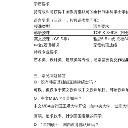
学历要求
持有或即将获得中国教育部认可的全日制本科学士学
语言要求（三选一，按授课类型匹配）
授课类型
语言要求
韩语授课
TOPIK 3-6级（
英文授课（GSIS等）
雅思5.5+ 或 托福8
中文/双语授课
无需韩语成绩
特殊专业要求
艺术类、设计类、建筑类等专业，通常需要提交
作品集
三、常见问题解答
Q：没有韩语基础能直接读硕士吗？
可以
，但仅限于英文授课或中文授课项目。韩语授课项
Q：中文MBA含金量如何？
中文MBA由韩国正规大学开设（如中央大学、世宗
薄弱、追求效率、计划回国发展的同学。
Q：1年制硕士，国内教育部认证吗？