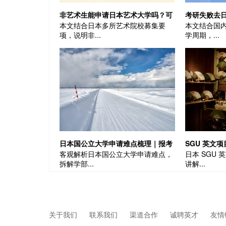
非艺术生能申请日本艺术大学吗？可
考研失败去
本文结合日本多所艺术院校募集要
本文结合国
行路径+真实门槛|日本留学
时间线直接照
项，说明非...
学周期，...
日本国公立大学申请难点梳理｜报考
SGU 英文
客观解析日本国公立大学申请难点，
日本 SGU
竞争、学费优势客观解读
围、成绩门
拆解学部...
讲解...
关于我们
联系我们
渠道合作
诚聘英才
友情