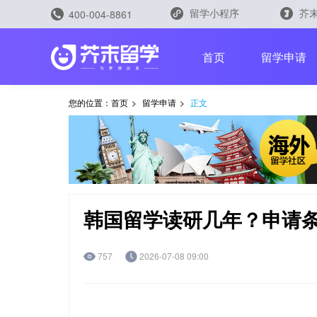
留学小程序
芥末
400-004-8861
留学评测
首页
留学申请
您的位置：
首页
>
留学申请
>
正文
留学规划助手
留学申请助手
韩国留学读研几年？申请条
757
2026-07-08 09:00
雅思能力测评
托福能力测评