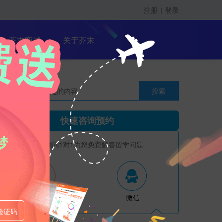
注册
登录
|
留学课程
芥末商城
关于芥末
搜索
留学大咖精英课
快速咨询预约
资深顾问1对1为您免费解答留学问题
电话
微信