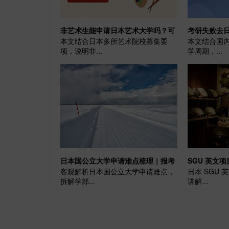
非艺术生能申请日本艺术大学吗？可
考研失败去
本文结合日本多所艺术院校募集要
本文结合国
行路径+真实门槛|日本留学
时间线直接照
项，说明非...
学周期，...
日本国公立大学申请难点梳理｜报考
SGU 英文
客观解析日本国公立大学申请难点，
日本 SGU
竞争、学费优势客观解读
围、成绩门
拆解学部...
讲解...