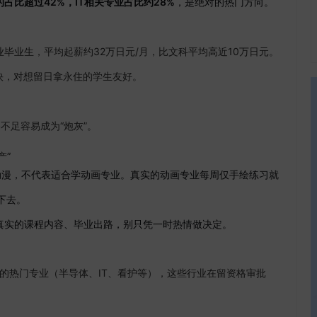
占比超过42%，IT相关专业占比约28%
，是绝对的热门方向。
毕业生，平均起薪约32万日元/月，比文科平均高近10万日元。
快，对想留日拿永住的学生友好。
不足容易成为“炮灰”。
产”
动漫，不代表适合学动画专业。真实的动画专业每周仅手绘练习就
下去。
真实的课程内容、毕业出路，别只凭一时热情做决定。
斜的热门专业（半导体、IT、看护等），这些行业在留资格审批