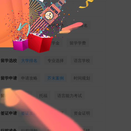
热门标签
留学新闻
留学新政
留学趋势
QS排名
留学费用
费用详解
奖学金
留学学费
留学选校
大学排名
专业选择
语言学校
留学申请
申请攻略
芥末案例
时间规划
留学考试
雅思
托福
语言能力考试
签证申请
签证攻略
留学签证
资金证明
行前准备
行前须知
留学行李
留学手续