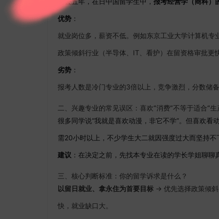
过去五年，在日中国留学生中，
报考经营学（商科）的
优势
：
就业岗位多，薪资不低。例如东京工业大学计算机专业
政策倾斜行业（半导体、IT、看护）在留资格审批更
劣势
：
报考人数是冷门专业的3倍以上，竞争激烈，分数储备
二、兴趣专业的常见误区：喜欢“消费”不等于适合“生
很多同学说“我就是喜欢动漫，非它不学”。但喜欢看
需20小时以上，不少学生大二就因强度过大而坚持不
建议
：在决定之前，先找本专业在读的学长学姐聊聊
三、核心判断标准：你的留学诉求是什么？
以留日就业、拿永住为首要目标
→ 优先选择政策倾
快，就业缺口大。