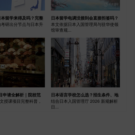
日本留学来得及吗？完整
日本留学电调没接到会直接拒签吗？
内考研出分节点与日本升
本文依据日本入国管理局与驻华使领
做|日本留学
真相+补救方法一次说清|日本留学
馆审查规...
项目申请全解析｜院校范
日本语言学校怎么选？招生条件、地
 英文授课项目完整科普，
结合日本入国管理厅 2026 新规解析
槛、适合人群科普
域差异、避坑要点全指南
日...