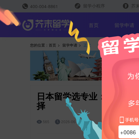
留学小程序
芥末
400-004-8861
留学评测
首页
留学申请
您的位置：
首页
>
留学申请
>
正文
留学规划助手
留学申请助手
日本留学选专业：热门赛
择
雅思能力测评
托福能力测评
565
2026-06-03 15:30