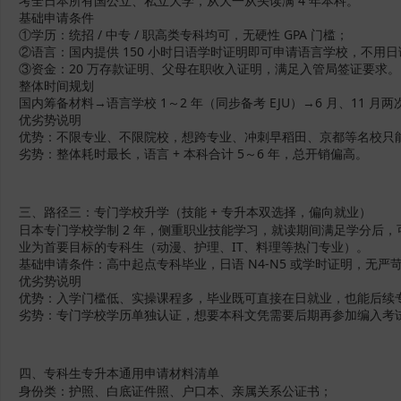
考全日本所有国公立、私立大学，从大一从头读满 4 年本科。
基础申请条件
①学历：统招 / 中专 / 职高类专科均可，无硬性 GPA 门槛；
②语言：国内提供 150 小时日语学时证明即可申请语言学校，不用
③资金：20 万存款证明、父母在职收入证明，满足入管局签证要求。
整体时间规划
国内筹备材料→语言学校 1～2 年（同步备考 EJU）→6 月、11 月两次
优劣势说明
优势：不限专业、不限院校，想跨专业、冲刺早稻田、京都等名校只
劣势：整体耗时最长，语言 + 本科合计 5～6 年，总开销偏高。
三、路径三：专门学校升学（技能 + 专升本双选择，偏向就业）
日本专门学校学制 2 年，侧重职业技能学习，就读期间满足学分后，
业为首要目标的专科生（动漫、护理、IT、料理等热门专业）。
基础申请条件：高中起点专科毕业，日语 N4-N5 或学时证明，无严
优劣势说明
优势：入学门槛低、实操课程多，毕业既可直接在日就业，也能后续
劣势：专门学校学历单独认证，想要本科文凭需要后期再参加编入考
四、专科生专升本通用申请材料清单
身份类：护照、白底证件照、户口本、亲属关系公证书；