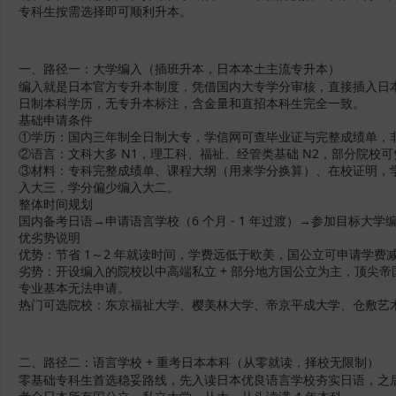
专科生按需选择即可顺利升本。
一、路径一：大学编入（插班升本，日本本土主流专升本）
编入就是日本官方专升本制度，凭借国内大专学分审核，直接插入日
日制本科学历，无专升本标注，含金量和直招本科生完全一致。
基础申请条件
①学历：国内三年制全日制大专，学信网可查毕业证与完整成绩单，
②语言：文科大多 N1，理工科、福祉、经管类基础 N2，部分院校可凭
③材料：专科完整成绩单、课程大纲（用来学分换算）、在校证明，
入大三，学分偏少编入大二。
整体时间规划
国内备考日语→申请语言学校（6 个月 - 1 年过渡）→参加目标大学编
优劣势说明
优势：节省 1～2 年就读时间，学费远低于欧美，国公立可申请学费
劣势：开设编入的院校以中高端私立 + 部分地方国公立为主，顶尖
专业基本无法申请。
热门可选院校：东京福祉大学、樱美林大学、帝京平成大学、仓敷艺
二、路径二：语言学校 + 重考日本本科（从零就读，择校无限制）
零基础专科生首选稳妥路线，先入读日本优良语言学校夯实日语，之后参加