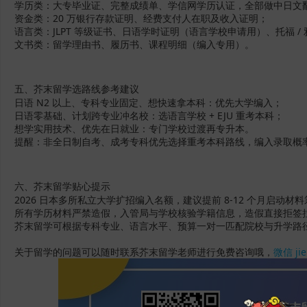
学历类：大专毕业证、完整成绩单、学信网学历认证，全部做中日文
资金类：20 万银行存款证明、经费支付人在职及收入证明；
语言类：JLPT 等级证书、日语学时证明（语言学校申请用）、托福 / 
文书类：留学理由书、履历书、课程明细（编入专用）。
五、芥末留学选路线参考建议
日语 N2 以上、专科专业固定、想快速拿本科：优先大学编入；
日语零基础、计划跨专业冲名校：选语言学校 + EJU 重考本科；
想学实用技术、优先在日就业：专门学校过渡再专升本。
提醒：非全日制自考、成考专科优先选择重考本科路线，编入录取概
六、芥末留学贴心提示
2026 日本多所私立大学扩招编入名额，建议提前 8-12 个月启动
所有学历材料严禁造假，入管局与学校核验学籍信息，造假直接拒签
芥末留学可根据专科专业、语言水平、预算一对一匹配院校与升学路
关于留学的问题可以随时联系芥末留学老师进行免费咨询哦，
微信 ji