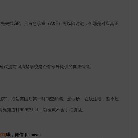
你先去找
GP
。只有急诊室（
A&E
）可以随时进，但那是对应真正
建议提前问清楚学校是否有额外提供的健康保险。
医院
”
。抵达英国后第一时间查邮编、选诊所、在线注册，整个过
情况知道打
999
或
111
，就医就不会手忙脚乱。
咨询
哦，微信 jiemoseo