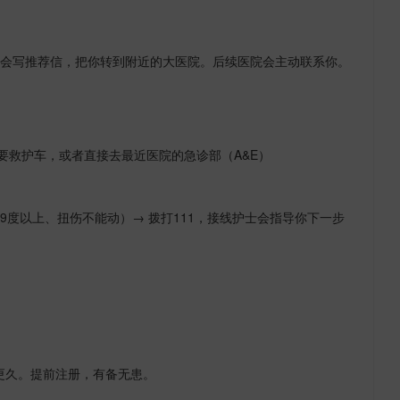
会写推荐信，把你转到附近的大医院。后续医院会主动联系你。
要救护车，或者直接去最近医院的急诊部（
A&E
）
9
度以上、扭伤不能动）
→
拨打
111
，接线护士会指导你下一步
更久。提前注册，有备无患。