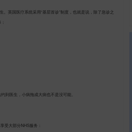
生。英国医疗系统采用
“
基层首诊
”
制度，也就是说，除了急诊之
事：
法约到医生，小病拖成大病也不是没可能。
能享受大部分
NHS
服务：