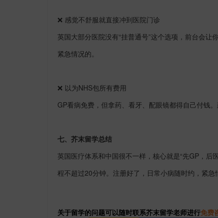
❌
感觉不舒服就直接冲到医院门诊
英国大部分医院没有
“
挂普通号
”
这个选项，前台会让
紧急情况的。
❌
以为
NHS
包所有费用
GP
看病免费，但拿药、看牙、配眼镜都得自己付钱。
七、芥末留学总结
英国医疗体系和中国很不一样，核心就是
“
先
GP
，后
程不超过
20
分钟。注册好了，日常小病随时约，紧急
关于留学的问题可以随时联系芥末留学老师进行
免费