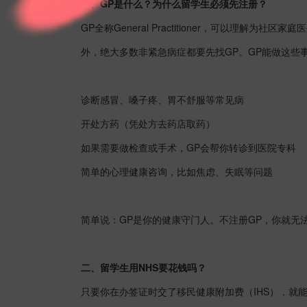
一、
GP
是什么？为什么留学生必须先注册？
GP
全称
General Practitioner
，可以理解为社区家庭医
外，绝大多数非紧急病症都要先找
GP
。
GP
能做这些
诊断感冒、嗓子疼、胃不舒服等常见病
开处方药（凭处方去药店取药）
如果需要做检查或手术，
GP
会帮你转诊到医院专科
简单的心理健康咨询，比如焦虑、失眠等问题
简单说：
GP
是你的健康守门人。不注册
GP
，你就无
二、留学生用
NHS
要花钱吗？
只要你在办签证时交了移民健康附加费（
IHS
），就