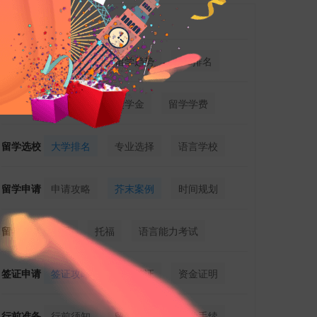
热门标签
留学新闻
留学新政
留学趋势
QS排名
留学费用
费用详解
奖学金
留学学费
留学选校
大学排名
专业选择
语言学校
留学申请
申请攻略
芥末案例
时间规划
留学考试
雅思
托福
语言能力考试
签证申请
签证攻略
留学签证
资金证明
行前准备
行前须知
留学行李
留学手续