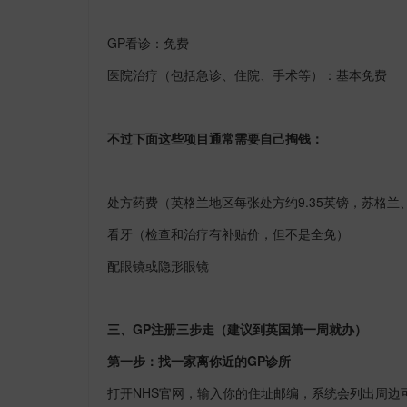
GP
看诊：免费
医院治疗（包括急诊、住院、手术等）：基本免费
不过下面这些项目通常需要自己掏钱：
处方药费（英格兰地区每张处方约
9.35
英镑，苏格兰
看牙（检查和治疗有补贴价，但不是全免）
配眼镜或隐形眼镜
三、
GP
注册三步走（建议到英国第一周就办）
第一步：找一家离你近的
GP
诊所
打开
NHS
官网，输入你的住址邮编，系统会列出周边