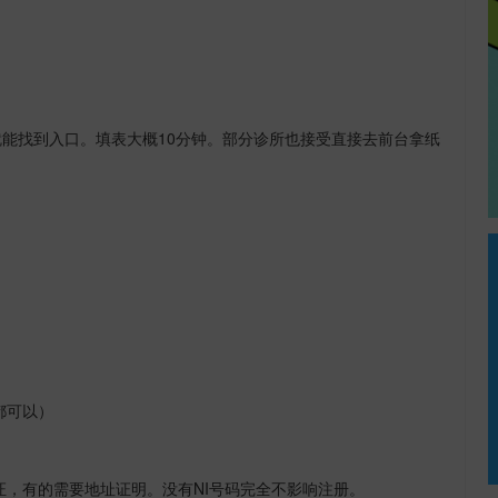
就能找到入口。填表大概
10
分钟。部分诊所也接受直接去前台拿纸
都可以）
证，有的需要地址证明。没有
NI
号码完全不影响注册。