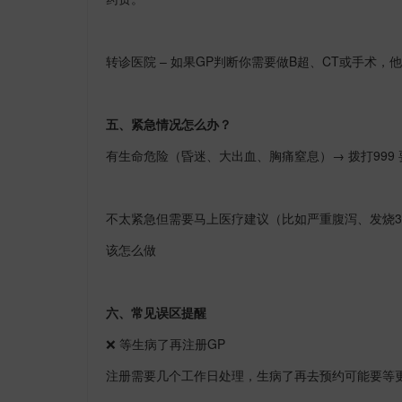
转诊医院
–
如果
GP
判断你需要做
B
超、
CT
或手术，他
五、紧急情况怎么办？
有生命危险（昏迷、大出血、胸痛窒息）
→
拨打
999
不太紧急但需要马上医疗建议（比如严重腹泻、发烧
3
该怎么做
六、常见误区提醒
❌
等生病了再注册
GP
注册需要几个工作日处理，生病了再去预约可能要等