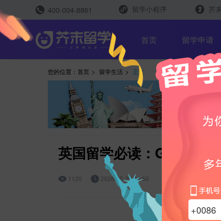
留学小程序
芥末
400-004-8861
留学评测
首页
留学申请
您的位置：
首页
>
留学生活
>
正文
留学规划助手
留学申请助手
英国留学必读：GP注册与
1120
2026-05-28 10:50
雅思能力测评
托福能力测评