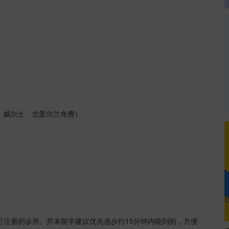
、威尔士、北爱尔兰免费）
可注册的诊所。芥末留学建议优先选步行
15
分钟内能到的，方便