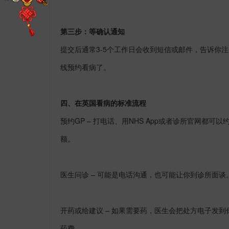
第三步：等确认通知
提交后通常
3-5
个工作日会收到短信或邮件，告诉你注
线预约看病了。
四、在英国看病的标准流程
预约
GP –
打电话、用
NHS App
或者诊所官网都可以
额。
医生问诊
–
可能是电话沟通，也可能让你到诊所面谈
开药或给建议
–
如果需要药，医生会把处方电子发到
药费。