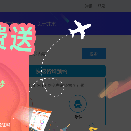
注册
登录
|
留学课程
芥末商城
关于芥末
搜索
留学大咖精英课
快速咨询预约
资深顾问1对1为您免费解答留学问题
电话
微信