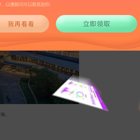
夸张。
；