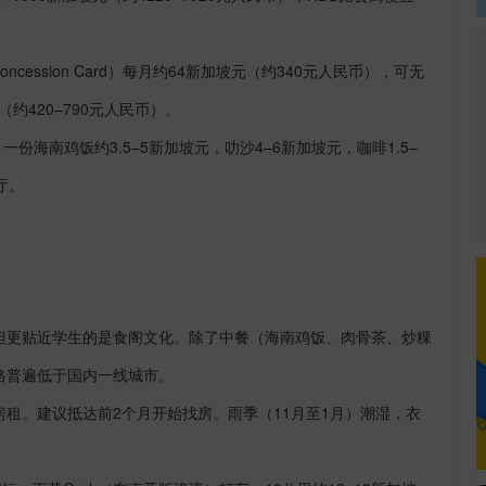
oncession Card
）每月约
64
新加坡元（约
340
元人民币），可无
（约
420
–
790
元人民币）。
，一份海南鸡饭约
3.5
–
5
新加坡元，叻沙
4
–
6
新加坡元，咖啡
1.5
–
厅。
但更贴近学生的是食阁文化。除了中餐（海南鸡饭、肉骨茶、炒粿
格普遍低于国内一线城市。
房租。建议抵达前
2
个月开始找房。雨季（
11
月至
1
月）潮湿，衣