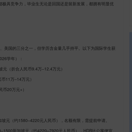
都极具竞争力，毕业生无论是回国还是留新发展，都拥有明显优
、美国的三分之一，但学历含金量几乎持平。以下为国际学生获
026
学年）：
坡元（折合人民币
9.4
万–
12.4
万元）
民币
11
万–
14
万元）
民币
20
万元
+
）
加坡元（约
1580
–
4220
元人民币），名额有限，需提前申请。
0
–
1500
新加坡元（约
4220
–
7920
元人民币），
HDB
比公寓便宜