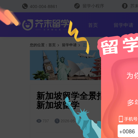
留学小程序
芥末
400-004-8861
留学评测
首页
留学申请
您的位置：
首页
>
留学申请
>
正文
留学规划助手
留学申请助手
新加坡留学全景指南 | 名校
新加坡留学
雅思能力测评
托福能力测评
737
2026-05-27 15:41