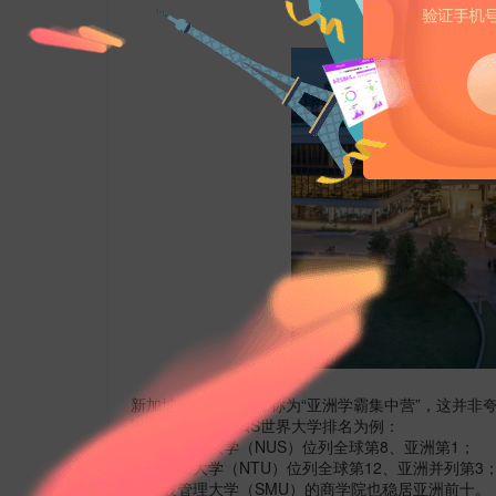
新加坡被许多留学生称为
“亚洲学霸集中营”，这并非
以
2025-2026
年
QS
世界大学排名为例：
新加坡国立大学（
NUS
）位列全球第
8
、亚洲第
1
；
南洋理工大学（
NTU
）位列全球第
12
、亚洲并列第
3
新加坡管理大学（
SMU
）的商学院也稳居亚洲前十。