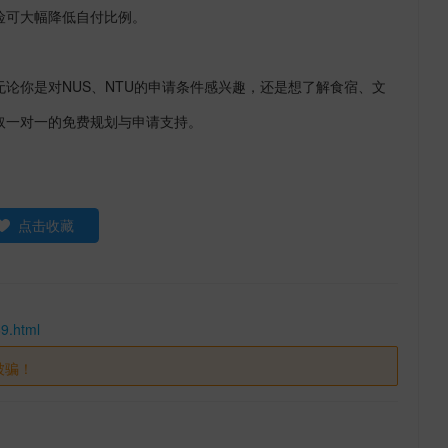
险可大幅降低自付比例。
无论你是对
NUS
、
NTU
的申请条件感兴趣，还是想了解食宿、文
取一对一的免费规划与申请支持。
点击收藏
9.html
被骗！