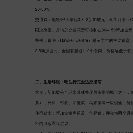
20-30%
。
交通费：地铁
/
巴士单程
0.8
–
3
新加坡元，学生月卡（
C
限次乘坐，月均总交通花费可控制在
80
–
150
新加坡元
餐费：食阁（
Hawker Centre
）是留学生的主要食堂
2.5
新加坡元。全国有超过
110
个食阁，价格远低于餐
二、生活环境：吃住行完全适应指南
饮食：新加坡是全球米其林餐厅最密集的城市之一，
条），日料、韩餐、印度菜、马来菜等一应俱全，价
住宿贴士：新加坡租房通常一年起租，押金为两个月
柜内可放置除湿袋。