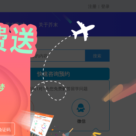
注册
登录
|
留学课程
芥末商城
关于芥末
搜索
留学大咖精英课
快速咨询预约
资深顾问1对1为您免费解答留学问题
电话
微信