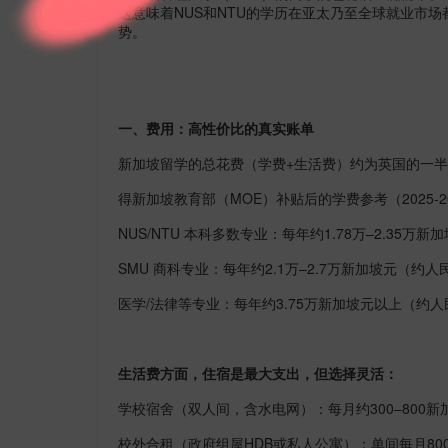
这意味着
NUS
和
NTU
的学历在亚太乃至全球就业市场
势。
一、费用：高性价比的真实账单
新加坡留学的总花费（学费
+
生活费）约为英国的一半
得新加坡教育部（
MOE
）补贴后的学费参考（
2025-2
NUS/NTU
本科多数专业：每年约
1.78
万–
2.35
万新加
SMU
商科专业：每年约
2.1
万–
2.7
万新加坡元（约人
医学
/
法律等专业：每年约
3.75
万新加坡元以上（约人
生活费方面，住宿是最大支出，但选择灵活：
学校宿舍（双人间，含水电网）：每月约
300
–
800
新
校外合租（政府组屋
HDB
或私人公寓）：单间每月
80