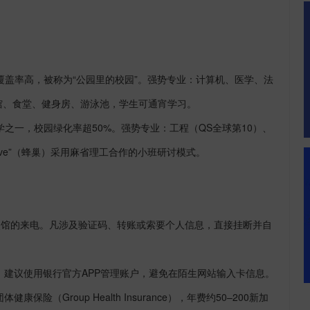
覆盖率高，被称为“公园里的校园”。强势专业：计算机、医学、法
馆、食堂、健身房、游泳池，学生可通宵学习。
学之一，校园绿化率超
50%
。强势专业：工程（
QS
全球第
10
）、
ve
”（蜂巢）采用麻省理工合作的小班研讨模式。
使馆的来电。凡涉及验证码、转账或索要个人信息，直接挂断并自
。建议使用银行官方
APP
管理账户，避免在陌生网站输入卡信息。
团体健康保险（
Group Health Insurance
），年费约
50
–
200
新加