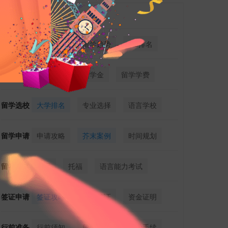
热门标签
留学新闻
留学新政
留学趋势
QS排名
留学费用
费用详解
奖学金
留学学费
留学选校
大学排名
专业选择
语言学校
留学申请
申请攻略
芥末案例
时间规划
留学考试
雅思
托福
语言能力考试
签证申请
签证攻略
留学签证
资金证明
行前准备
行前须知
留学行李
留学手续