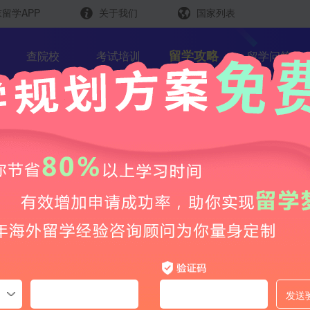
留学APP
关于我们
国家列表
日本
留学查询
留学攻略
查院校
考试培训
留学问答
韩国
英国
新加坡
芥末留学官方小程序
马来西亚
澳大利亚
排名·花费·食宿交通·文化适应 |
中国香港