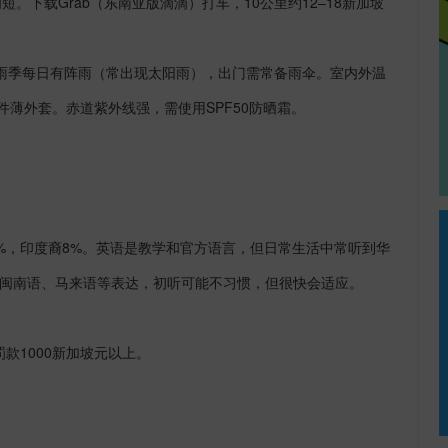
间短。下载
Grab
（东南亚版滴滴）打车，
10
公里约
12
–
18
新加坡
雨季每日有阵雨（常出现太阳雨），出门需常备雨伞。室内外温
件薄外套。赤道紫外线强，需使用
SPF50
防晒霜。
%
，印度裔
8%
。英语是教学和官方语言，但日常生活中常听到华
闽南语、马来语等表达，初听可能不习惯，但很快会适应。
罚款
1000
新加坡元以上。