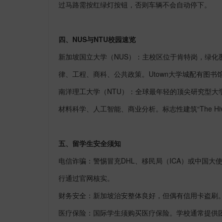
过马路需按红绿灯按钮，否则车辆不会自动停下。
四、
NUS
与
NTU
校园速览
新加坡国立大学（
NUS
）：主校区位于肯特岗，绿化
律、工程、商科、公共政策。
Utown
大学城配有图书
南洋理工大学（
NTU
）：全球最年轻的顶尖研究型大
材料科学、人工智能、商业分析。标志性建筑“
The Hi
五、留学生安全须知
电信诈骗：警惕冒充
DHL
、移民局（
ICA
）或中国大
行通过官网核实。
财务安全：新加坡治安整体良好，但偶有信用卡盗刷
医疗保险：国际学生须购买医疗保险。学校通常提供