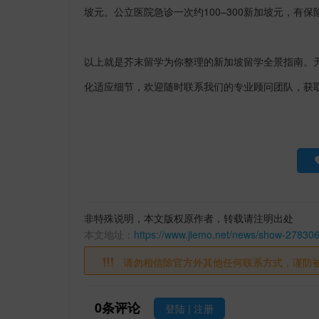
坡元。公立医院急诊一次约
100
–
300
新加坡元，有保
以上就是芥末留学为你整理的新加坡留学全景指南。
化适应细节，欢迎随时联系我们的专业顾问团队，获
非特殊说明，本文版权原作者，转载请注明出处
本文地址：
https://www.jiemo.net/news/show-278306
请勿相信除官方外其他任何联系方式，谨防
0
条评论
登陆
|
注册