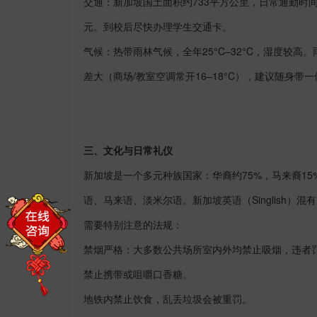
交通：新加坡国土面积约
733
平方公里，日常通勤时
元。到校后尽快办理学生交通卡。
气候：热带雨林气候，全年
25
°
C
–
32
°
C
，湿度较高。
差大（商场
/
教室空调常开
16
–
18
°
C
），建议随身带一
三、文化与日常礼仪
新加坡是一个多元种族国家：华裔约
75%
，马来裔
15
语、马来语、淡米尔语。新加坡英语（
Singlish
）混有
需要特别注意的法规：
禁烟严格：大多数公共场所室内外均禁止吸烟，违者
禁止携带或咀嚼口香糖。
地铁内禁止饮食，乱丢垃圾会被重罚。