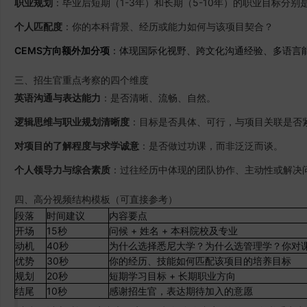
职业规划
：毕业后短期（1-3年）和长期（5-10年）的职业目标分别
个人匹配度
：你的本科背景、经历或能力如何与该项目契合？
CEMS方向额外加分项
：体现国际化视野、跨文化沟通经验、多语言
三、招生官重点考察的四个维度
英语沟通与表达能力
：是否清晰、流畅、自然。
逻辑思维与职业规划清晰度
：目标是否具体、可行，与项目关联是否
对项目的了解程度与求学诚意
：是否做过功课，而非泛泛而谈。
个人领导力与综合素质
：过往经历中体现的团队协作、主动性或解决
四、高分视频结构模板（可直接参考）
段落
时间建议
内容要点
开场
15秒
问候 + 姓名 + 本科院校及专业
动机
40秒
为什么选择悉尼大学？为什么选管理学？你对课
优势
30秒
你的经历、技能如何匹配该项目的培养目标
规划
20秒
短期学习目标 + 长期职业方向
结尾
10秒
感谢招生官，表达期待加入的意愿