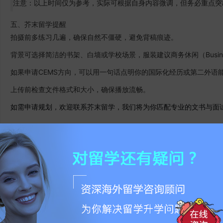
注意：以上时间仅为参考，实际可根据自身内容微调，但务必重点突出“
五、芥末留学提醒
拍摄前多练习几遍，确保自然不僵硬，避免背稿痕迹。
背景可选择简洁的书架、白墙或学校场景，服装建议商务休闲（Business
如果申请CEMS方向，可以用一句话点明你的国际化经历或第二外语
上传前检查文件格式和大小，确保播放流畅。
如需申请规划，欢迎联系芥末留学，我们将为你匹配专业的文书与面
关于留学的问题可以随时联系芥末留学老师进行
免费咨询
哦，微信 jie