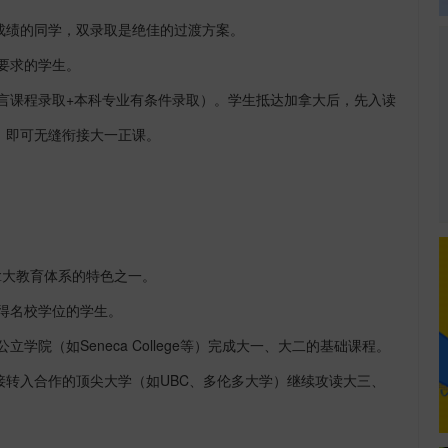
成绩的同学，双录取是绝佳的过渡方案。
要求的学生。
言课程录取
+本科专业有条件录取）。学生抵达加拿大后，先入读
，即可无缝衔接大一正课。
）
拿大教育体系的特色之一。
得名校学位的学生。
公立学院（如
Seneca College等）完成大一、大二的基础课程。
转入合作的顶尖大学（如UBC、多伦多大学）继续攻读大三、