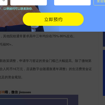
，其他院校通常要求高中三年均分在
75%-80%左右。
或托福90+。
最新政策调整，
申请学习签证的资金门槛已大幅提高。除了缴纳第
合人民币16万元，且该数字会随通胀逐年调整）的生活费资金证
充足的资金规划。
咨询
哦，微信 jiemoseo