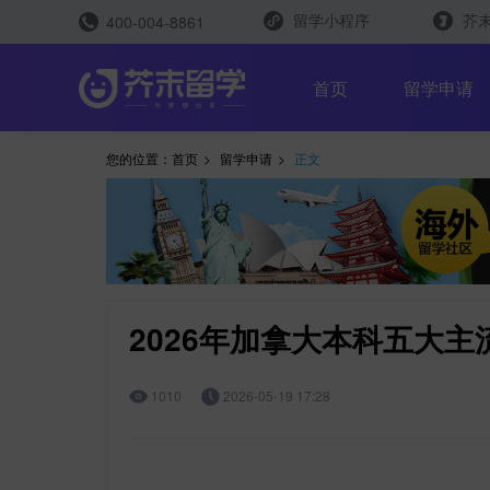
留学小程序
芥末
400-004-8861
留学评测
首页
留学申请
您的位置：
首页
>
留学申请
>
正文
留学规划助手
留学申请助手
2026年加拿大本科五大主
1010
2026-05-19 17:28
雅思能力测评
托福能力测评