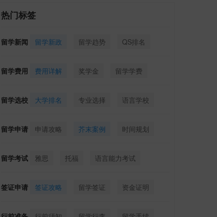
热门标签
留学新闻
留学新政
留学趋势
QS排名
留学费用
费用详解
奖学金
留学学费
留学选校
大学排名
专业选择
语言学校
留学申请
申请攻略
芥末案例
时间规划
留学考试
雅思
托福
语言能力考试
签证申请
签证攻略
留学签证
资金证明
行前准备
行前须知
留学行李
留学手续