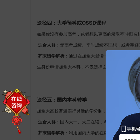
途径四：大学预科或
OSSD课程
如果你没有参加高考，或者想以更高的录取率冲刺名
适合人群
：无高考成绩、平时成绩不理想，或希望避
芥末留学解析
：通过在加拿大就读一年大学预科，或
生身份申请加拿大本科，不仅选择面更广，录取率通
途径五：国内本科转学
加拿大高校普遍实行灵活的学分制，支持跨校转学分
适合人群
：国内大一、大二在读，希望转换赛道或提
芥末留学解析
：利用国内大学的在读成绩和语言成绩