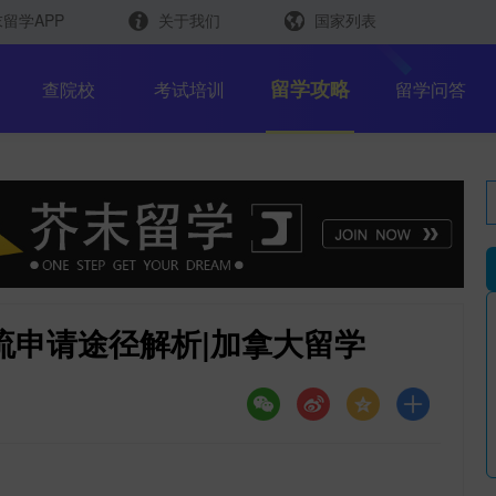
留学APP
关于我们
国家列表
日本
留学查询
留学攻略
查院校
考试培训
留学问答
韩国
英国
新加坡
芥末留学官方小程序
马来西亚
澳大利亚
流申请途径解析|加拿大留学
中国香港