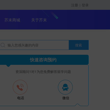
注册
登录
|
留学课程
芥末商城
关于芥末
搜索
留学大咖精英课
快速咨询预约
资深顾问1对1为您免费解答留学问题
电话
微信