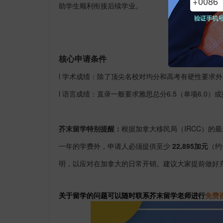
助学生顺利衔接后续学业。
核心申请条件
l
学术成绩：
除了顶尖名校对均分和高考有硬性要求外
l
语言成绩：直录一般要求雅思总分
6.5（单项6.0）
芥末留学特别提醒：
根据加拿大移民局（
IRCC）的
一年的学费外，申请人必须提供至少
2
2
,
895
加元
（约
明，以应对在加拿大的日常开销。建议大家提前做好
关于留学的问题可以随时联系芥末留学老师进行
免费