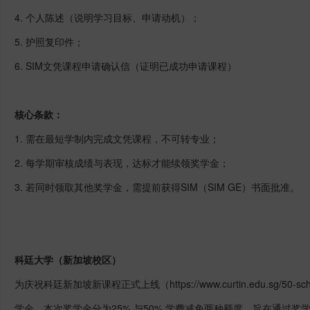
4. 个人陈述（说明学习目标、申请动机）；
5. 护照复印件；
6. SIM文凭课程申请确认信（证明已成功申请课程）
核心条款：
1. 需在最短学制内完成文凭课程，不可转专业；
2. 每学期审核成绩与表现，达标才能续领奖学金；
3. 若同时领取其他奖学金，需提前获得SIM（SIM GE）书面批准。
科廷大学
（新加坡校区）
为庆祝科廷新加坡新课程正式上线（
https://www.curtin.edu.sg/50-sch
学金，本次奖学金分为25% 与50% 学费减免两种额度，旨在通过