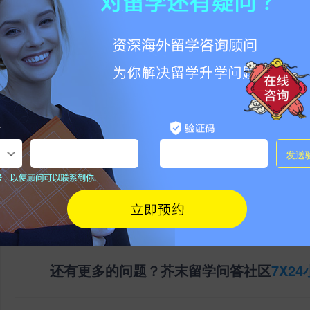
非特殊说明，本文版权原作者，转载请注明出处
本文地址：
https://www.jiemo.net/news/show-2779455.html
请勿相信除官方外其他任何联系方式，谨防被骗！
0
条评论
登陆
|
注册
相关问答
还有更多的问题？芥末留学问答社区
7X2