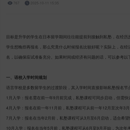
767
2025-10-11 15:35
目标是升学的学生在日本留学期间往往能提前到接触到私塾，在经历
学生想晚些再报名，那么究竟什么时候报名比较好呢？实际上，在经
名，以确保应试准备充分。如果时间或经济有问题的话，可以参考以
一、语校入学时间规划
语言学校是多数留学生的过渡阶段，其入学时间直接影响私塾报名节
1
月入学：报名需在前一年
9
月前完成，私塾课程可同步启动，但需快
4
月入学：报名在前一年
11
月前，私塾课程可从前一年
12
月至次年
3
月
7
月入学：报名在当年
2
月前，私塾课程可从
3
月至
6
月启动，适合希望
10
月入学：报名在当年
5
月前，私塾课程可从
6
月至
9
月开始，为次年