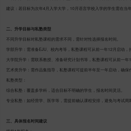
建议：若目标为次年
4
月入学大学，
10
月语言学校入学的学生需在当
二
、升学目标与私塾类型
不同升学目标对私塾课程的需求不同，需针对性选择报名时间。
学部升学：需准备
EJU
、校内考等，私塾课程可从前一年
12
月启动，
大学院升学：需联系教授、准备研究计划书等，私塾课程可从前一年
艺术类升学：需作品集指导，私塾课程可提前半年至一年启动，确保
私塾类型：
综合私塾：覆盖多学科，适合目标不明确的学生，报名时间灵活。
专业私塾：如经营学、医学等，需提前确认课程安排，避免与考试周
三
、具体报名时间建议
提前
1
年报名：