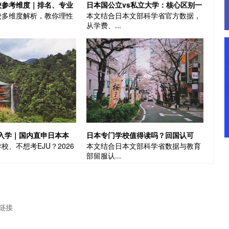
校参考维度｜排名、专业
日本国公立vs私立大学：核心区别一
校多维度解析，教你理性
本文结合日本文部科学省官方数据，
因素综合解析
篇讲清|日本留学
从学费、...
0月入学｜国内直申日本本
日本专门学校值得读吗？回国认可
校、不想考EJU？2026
本文结合日本文部科学省数据与教育
校、免EJU，3所院校
吗？一文讲清利弊+认证规则
部留服认...
链接