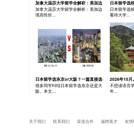
加拿大温莎大学留学全解析：美加边
日本留学选
加拿大温莎大学留学全解析：美加边
日本留学选
境高性价比留学优选| 加拿大留学
实力、地域
境高性价...
看待大学...
​日本留学选东京or大阪？一篇直接选
2026年1
很多同学纠结日本留学选东京还是大
不想读语言学
对|日本留学
科，免语言学
阪。本文...
年...
还能申请
关于我们
联系我们
渠道合作
诚聘英才
友情