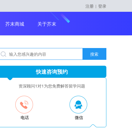
注册
登录
|
留学课程
芥末商城
关于芥末
搜索
留学大咖精英课
快速咨询预约
资深顾问1对1为您免费解答留学问题
电话
微信