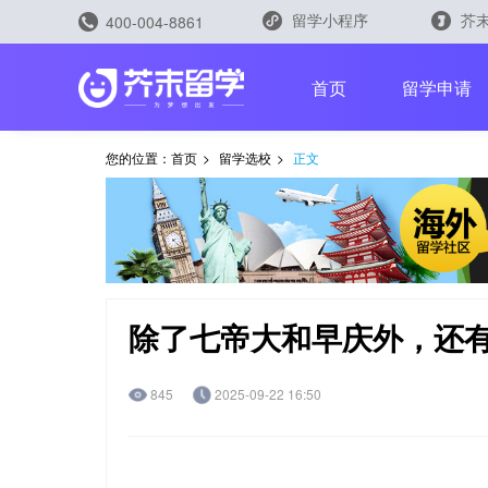
留学小程序
芥末
400-004-8861
留学评测
首页
留学申请
您的位置：
首页
>
留学选校
>
正文
留学规划助手
留学申请助手
除了七帝大和早庆外，还有
845
2025-09-22 16:50
雅思能力测评
托福能力测评