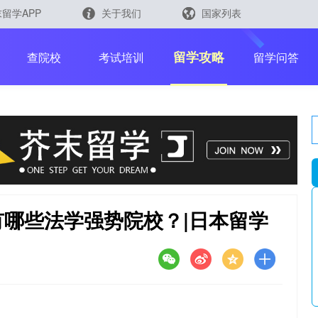
留学APP
关于我们
国家列表
日本
留学查询
留学攻略
查院校
考试培训
留学问答
韩国
英国
新加坡
芥末留学官方小程序
马来西亚
澳大利亚
哪些法学强势院校？|日本留学
中国香港