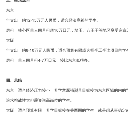
东京
年支出：约
12-15
万元人民币，适合经济宽裕的学生。
房租：核心区单人间月租超
10
万日元，埼玉、八王子等
地区享受东京
大阪
年支出：约
8-10
万元人民币，适合预算有限或选择半工半读项目的学
房租：单人间月租
4-7
万日元，
较比东京低很多。
四、
总结
东京：适合经济压力较小，升学意愿强烈且目标校为东京区域的内的
追求挑战性大但薪资说高岗位的学生。
大阪：适合预算有限，升学目标校在关西圈的学生，或是想从事稳定