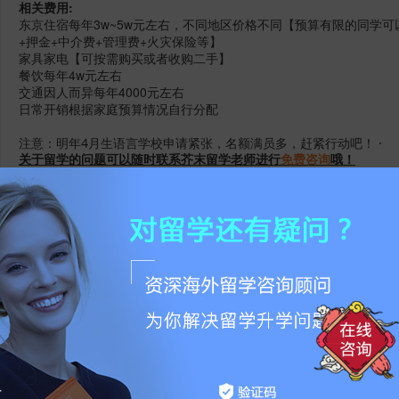
相关费用:
东京住宿每年3w~5w元左右，不同地区价格不同【预算有限的同学
+押金+中介费+管理费+火灾保险等】
家具家电【可按需购买或者收购二手】
餐饮每年4w元左右
交通因人而异每年4000元左右
日常开销根据家庭预算情况自行分配
注意：明年4月生语言学校申请紧张，名额满员多，赶紧行动吧！ ·
关于留学的问题可以随时联系芥末留学老师进行
免费咨询
哦！
点击收藏