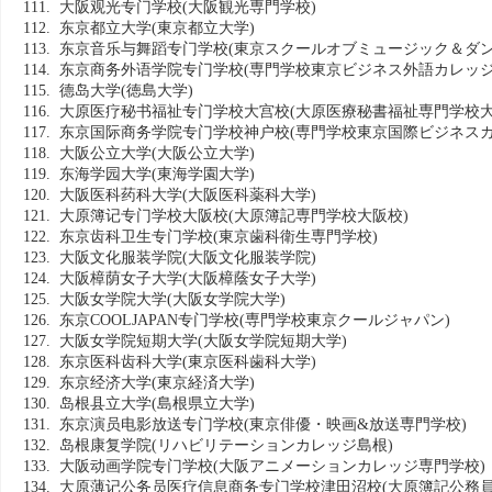
111. 大阪观光专门学校
(大阪観光専門学校)
112. 东京都立大学
(東京都立大学)
113. 东京音乐与舞蹈专门学校
(東京スクールオブミュージック＆ダン
114. 东京商务外语学院专门学校
(専門学校東京ビジネス外語カレッジ
115. 德岛大学
(徳島大学)
116. 大原医疗秘书福祉专门学校大宫校
(大原医療秘書福祉専門学校大
117. 东京国际商务学院专门学校神户校
(専門学校東京国際ビジネスカ
118. 大阪公立大学
(大阪公立大学)
119. 东海学园大学
(東海学園大学)
120. 大阪医科药科大学
(大阪医科薬科大学)
121. 大原簿记专门学校大阪校
(大原簿記専門学校大阪校)
122. 东京齿科卫生专门学校
(東京歯科衛生専門学校)
123. 大阪文化服装学院
(大阪文化服装学院)
124. 大阪樟荫女子大学
(大阪樟蔭女子大学)
125. 大阪女学院大学
(大阪女学院大学)
126. 东京COOLJAPAN专门学校
(専門学校東京クールジャパン)
127. 大阪女学院短期大学
(大阪女学院短期大学)
128. 东京医科齿科大学
(東京医科歯科大学)
129. 东京经济大学
(東京経済大学)
130. 岛根县立大学
(島根県立大学)
131. 东京演员电影放送专门学校
(東京俳優・映画&放送専門学校)
132. 岛根康复学院
(リハビリテーションカレッジ島根)
133. 大阪动画学院专门学校
(大阪アニメーションカレッジ専門学校)
134. 大原薄记公务员医疗信息商务专门学校津田沼校
(大原簿記公務