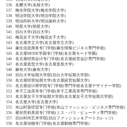
536. 名樱大学
(名桜大学)
537. 梅光学院大学
(梅光学院大学)
538. 明治学院大学
(明治学院大学)
539. 明治药科大学
(明治薬科大学)
540. 明星大学
(明星大学)
541. 目白大学
(目白大学)
542. 梅花女子大学
(梅花女子大学)
543. 名古屋市立大学
(名古屋市立大学)
544. 麻生信息商务专门学校
(麻生情報ビジネス専門学校)
545. 名古屋MODE学园专门学校
(名古屋モード学園)
546. 名古屋经营会计专门学校
(名古屋経営会計専門学校)
547. 名古屋造型大学
(名古屋造形大学)
548. 麻布大学
(麻布大学)
549. 目白大学短期大学部
(目白大学短期大学部)
550. 名古屋经营短期大学
(名古屋経営短期大学)
551. 名古屋设计师学院专门学校
(専門学校名古屋デザイナー学院)
552. 米子工业高等专门学校
(米子工業高等専門学校)
553. 名古屋女子大学短期大学部
(名古屋女子大学短期大学部)
554. 名古屋大学
(名古屋大学)
555. 米山时装经贸专门学校
(米山ファッション・ビジネス専門学校)
556. 蜜丝芭莉美容专门学校
(ミス・パリ・ビューティ専門学校)
557. 目白时尚艺术学院
(目白ファッション＆アートカレッジ)
558. 名古屋动物专门学校
(名古屋動物専門学校)