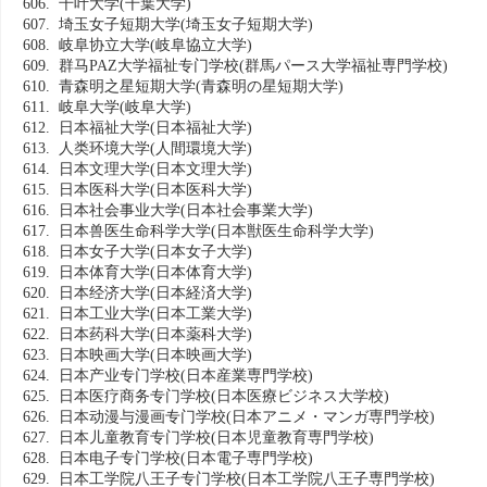
606. 千叶大学
(千葉大学)
607. 埼玉女子短期大学
(埼玉女子短期大学)
608. 岐阜协立大学
(岐阜協立大学)
609. 群马PAZ大学福祉专门学校
(群馬パース大学福祉専門学校)
610. 青森明之星短期大学
(青森明の星短期大学)
611. 岐阜大学
(岐阜大学)
612. 日本福祉大学
(日本福祉大学)
613. 人类环境大学
(人間環境大学)
614. 日本文理大学
(日本文理大学)
615. 日本医科大学
(日本医科大学)
616. 日本社会事业大学
(日本社会事業大学)
617. 日本兽医生命科学大学
(日本獣医生命科学大学)
618. 日本女子大学
(日本女子大学)
619. 日本体育大学
(日本体育大学)
620. 日本经济大学
(日本経済大学)
621. 日本工业大学
(日本工業大学)
622. 日本药科大学
(日本薬科大学)
623. 日本映画大学
(日本映画大学)
624. 日本产业专门学校
(日本産業専門学校)
625. 日本医疗商务专门学校
(日本医療ビジネス大学校)
626. 日本动漫与漫画专门学校
(日本アニメ・マンガ専門学校)
627. 日本儿童教育专门学校
(日本児童教育専門学校)
628. 日本电子专门学校
(日本電子専門学校)
629. 日本工学院八王子专门学校
(日本工学院八王子専門学校)