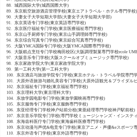
88. 城西国际大学
(城西国際大学)
89. 东京航空旅游酒店管理学校
(東京エアトラベル・ホテル専門学校
90. 大妻女子大学短期大学部
(大妻女子大学短期大学部)
91. 东京英语专门学校
(東京英語専門学校)
92. 东京医疗福祉专门学校
(東京医療福祉専門学校)
93. 东京山手厨师专门学校
(東京山手調理師専門学校)
94. 东京综合写真专门学校
(東京綜合写真専門学校)
95. 大阪YMCA国际专门学校
(大阪YMCA国際専門学校)
96. 大阪糕点烹饪专门学校梅田校区
(大阪調理製菓専門学校ecole UME
97. 大阪音乐专门学校
(大阪スクールオブミュージック専門学校)
98. 东京家政学院大学
(東京家政学院大学)
99. 第一工科大学
(第一工科大学)
100. 东京酒店与旅游学院专门学校
(東京ホテル・トラベル学院専門学
101. 大原外语旅游与婚礼美容专门学校
(大原外語観光＆ブライダル
102. 东京福祉专门学校
(東京福祉専門学校)
103. 东京理科大学
(東京理科大学)
104. 东放学园电影专门学校
(東放学園映画専門学校)
105. 东京服饰专门学校
(東京服飾専門学校)
106. 东亚经理专门学校神户站前分校
(東亜経理専門学校神戸駅前校)
107. 东京音乐学院专门学校
(専門学校ミュージシャンズ・インスティ
108. 东海齿科医疗专门学校
(東海歯科医療専門学校)
109. 东京动漫与声优&电竞专门学校
(東京アニメ・声優&eスポーツ専
110. 东京外语专门学校
(東京外語専門学校)