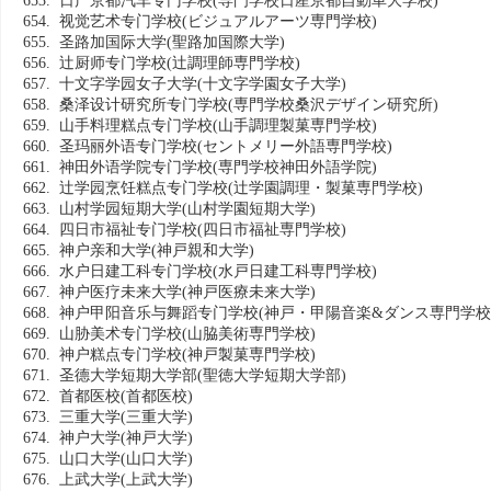
653. 日产京都汽车专门学校
(専門学校日産京都自動車大学校)
654. 视觉艺术专门学校
(ビジュアルアーツ専門学校)
655. 圣路加国际大学
(聖路加国際大学)
656. 辻厨师专门学校
(辻調理師専門学校)
657. 十文字学园女子大学
(十文字学園女子大学)
658. 桑泽设计研究所专门学校
(専門学校桑沢デザイン研究所)
659. 山手料理糕点专门学校
(山手調理製菓専門学校)
660. 圣玛丽外语专门学校
(セントメリー外語専門学校)
661. 神田外语学院专门学校
(専門学校神田外語学院)
662. 辻学园烹饪糕点专门学校
(辻学園調理・製菓専門学校)
663. 山村学园短期大学
(山村学園短期大学)
664. 四日市福祉专门学校
(四日市福祉専門学校)
665. 神户亲和大学
(神戸親和大学)
666. 水户日建工科专门学校
(水戸日建工科専門学校)
667. 神户医疗未来大学
(神戸医療未来大学)
668. 神户甲阳音乐与舞蹈专门学校
(神戸・甲陽音楽&ダンス専門学校
669. 山胁美术专门学校
(山脇美術専門学校)
670. 神户糕点专门学校
(神戸製菓専門学校)
671. 圣德大学短期大学部
(聖徳大学短期大学部)
672. 首都医校
(首都医校)
673. 三重大学
(三重大学)
674. 神户大学
(神戸大学)
675. 山口大学
(山口大学)
676. 上武大学
(上武大学)