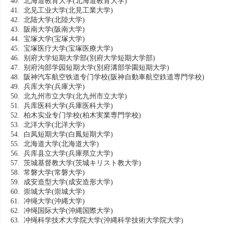
40. 北海道教育大学
(北海道教育大学)
41. 北见工业大学
(北見工業大学)
42. 北陆大学
(北陸大学)
43. 阪南大学
(阪南大学)
44. 宝塚大学
(宝塚大学)
45. 宝塚医疗大学
(宝塚医療大学)
46. 别府大学短期大学部
(別府大学短期大学部)
47. 别府沟部学园短期大学
(別府溝部学園短期大学)
48. 阪神汽车航空铁道专门学校
(阪神自動車航空鉄道専門学校)
49. 兵库大学
(兵庫大学)
50. 北九州市立大学
(北九州市立大学)
51. 兵库医科大学
(兵庫医科大学)
52. 柏木实业专门学校
(柏木実業専門学校)
53. 北洋大学
(北洋大学)
54. 白凤短期大学
(白鳳短期大学)
55. 北海道大学
(北海道大学)
56. 兵库县立大学
(兵庫県立大学)
57. 茨城基督教大学
(茨城キリスト教大学)
58. 常磐大学
(常磐大学)
59. 成安造型大学
(成安造形大学)
60. 崇城大学
(崇城大学)
61. 冲绳大学
(沖縄大学)
62. 冲绳国际大学
(沖縄国際大学)
63. 冲绳科学技术大学院大学
(沖縄科学技術大学院大学)