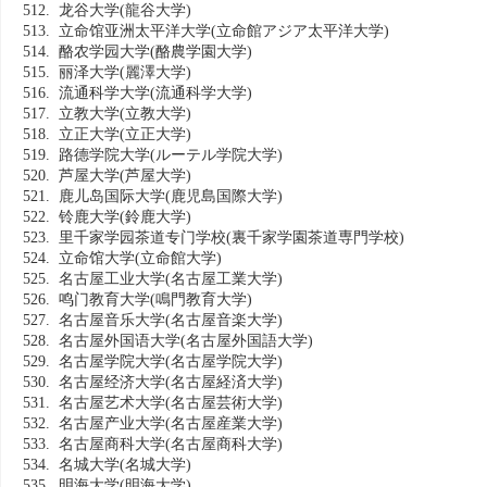
512. 龙谷大学
(龍谷大学)
513. 立命馆亚洲太平洋大学
(立命館アジア太平洋大学)
514. 酪农学园大学
(酪農学園大学)
515. 丽泽大学
(麗澤大学)
516. 流通科学大学
(流通科学大学)
517. 立教大学
(立教大学)
518. 立正大学
(立正大学)
519. 路德学院大学
(ルーテル学院大学)
520. 芦屋大学
(芦屋大学)
521. 鹿儿岛国际大学
(鹿児島国際大学)
522. 铃鹿大学
(鈴鹿大学)
523. 里千家学园茶道专门学校
(裏千家学園茶道専門学校)
524. 立命馆大学
(立命館大学)
525. 名古屋工业大学
(名古屋工業大学)
526. 鸣门教育大学
(鳴門教育大学)
527. 名古屋音乐大学
(名古屋音楽大学)
528. 名古屋外国语大学
(名古屋外国語大学)
529. 名古屋学院大学
(名古屋学院大学)
530. 名古屋经济大学
(名古屋経済大学)
531. 名古屋艺术大学
(名古屋芸術大学)
532. 名古屋产业大学
(名古屋産業大学)
533. 名古屋商科大学
(名古屋商科大学)
534. 名城大学
(名城大学)
535. 明海大学
(明海大学)