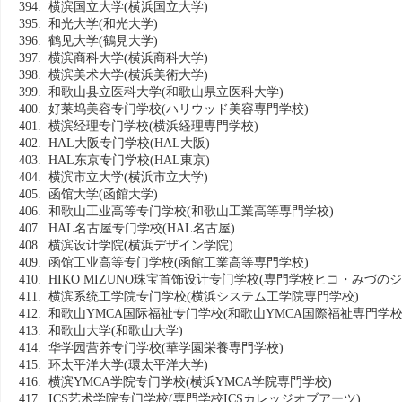
394. 横滨国立大学
(横浜国立大学)
395. 和光大学
(和光大学)
396. 鹤见大学
(鶴見大学)
397. 横滨商科大学
(横浜商科大学)
398. 横滨美术大学
(横浜美術大学)
399. 和歌山县立医科大学
(和歌山県立医科大学)
400. 好莱坞美容专门学校
(ハリウッド美容専門学校)
401. 横滨经理专门学校
(横浜経理専門学校)
402. HAL大阪专门学校
(HAL大阪)
403. HAL东京专门学校
(HAL東京)
404. 横滨市立大学
(横浜市立大学)
405. 函馆大学
(函館大学)
406. 和歌山工业高等专门学校
(和歌山工業高等専門学校)
407. HAL名古屋专门学校
(HAL名古屋)
408. 横滨设计学院
(横浜デザイン学院)
409. 函馆工业高等专门学校
(函館工業高等専門学校)
410. HIKO MIZUNO珠宝首饰设计专门学校
(専門学校ヒコ・みづのジ
411. 横滨系统工学院专门学校
(横浜システム工学院専門学校)
412. 和歌山YMCA国际福祉专门学校
(和歌山YMCA国際福祉専門学校
413. 和歌山大学
(和歌山大学)
414. 华学园营养专门学校
(華学園栄養専門学校)
415. 环太平洋大学
(環太平洋大学)
416. 横滨YMCA学院专门学校
(横浜YMCA学院専門学校)
417. ICS艺术学院专门学校
(専門学校ICSカレッジオブアーツ)