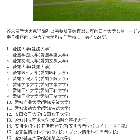
芥末留学为大家详细列出完整版受教育部认可的日本大学名单！一起
字母排序的，包含了大学和专门学校，一共有924所。
1. 爱媛大学
(愛媛大学)
2. 爱国学园大学
(愛国学園大学)
3. 爱知文教大学
(愛知文教大学)
4. 爱知大学
(愛知大学)
5. 爱知医科大学
(愛知医科大学)
6. 爱知学院大学
(愛知学院大学)
7. 爱知学泉大学
(愛知学泉大学)
8. 爱知工科大学
(愛知工科大学)
9. 爱知工业大学
(愛知工業大学)
10. 爱知产业大学
(愛知産業大学)
11. 爱知淑德大学
(愛知淑徳大学)
12. 安田女子大学
(安田女子大学)
13. 爱知县立艺术大学
(愛知県立芸術大学)
14. 安川专门学校罗伊摩登学院
(安川専門学校ロイモード学院)
15. 爱普生情报科学专门学校
(エプソン情報科学専門学校)
16. 爱知县立大学
(愛知県立大学)