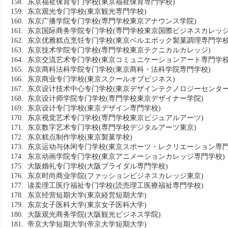
158. 东京福祉保育专门学校
(東京福祉保育専門学校)
159. 东京观光专门学校
(東京観光専門学校)
160. 东京广播学院专门学校
(専門学校東京アナウンス学院)
161. 东京国际商务学院专门学校
(専門学校東京国際ビジネスカレッジ
162. 东京优雅糕点烹饪专门学校
(東京ベルエポック製菓調理専門学校
163. 东京技术学院专门学校
(専門学校東京テクニカルカレッジ)
164. 东京交流艺术专门学校
(東京コミュニケーションアート専門学校
165. 东京商科法科学院专门学校
(東京商科・法科学院専門学校)
166. 东京商业专门学校
(東京スクールオブビジネス)
167. 东京设计技术中心专门学校
(東京デザインテクノロジーセンター
168. 东京设计师学院专门学校
(専門学校東京デザイナー学院)
169. 东京设计专门学校
(東京デザイン専門学校)
170. 东京视觉艺术专门学校
(専門学校東京ビジュアルアーツ)
171. 东京数字艺术专门学校
(専門学校デジタルアーツ東京)
172. 东京糕点制作学校
(東京製菓学校)
173. 东京运动与休闲专门学校
(東京スポーツ・レクリエーション専門
174. 东京动画学院专门学校
(東京アニメーションカレッジ専門学校)
175. 大阪婚礼专门学校
(大阪ブライダル専門学校)
176. 东京时尚商业学院
(ファッションビジネスカレッジ東京)
177. 读卖理工医疗福祉专门学校
(読売理工医療福祉専門学校)
178. 东京经营短期大学
(東京経営短期大学)
179. 东京女子医科大学
(東京女子医科大学)
180. 大阪观光商务学院
(大阪観光ビジネス学院)
181. 帝京大学短期大学
(帝京大学短期大学)