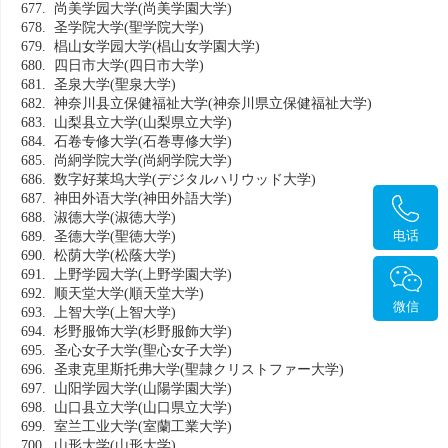
677. 尚美学园大学
(尚美学園大学)
678. 圣学院大学
(聖学院大学)
679. 椙山女学园大学
(椙山女学園大学)
680. 四日市大学
(四日市大学)
681. 圣泉大学
(聖泉大学)
682. 神奈川县立保健福祉大学
(神奈川県立保健福祉大学)
683. 山梨县立大学
(山梨県立大学)
684. 石卷专修大学
(石巻専修大学)
685. 尚絅学院大学
(尚絅学院大学)
686. 数字好莱坞大学
(デジタルハリウッド大学)
687. 神田外语大学
(神田外語大学)
688. 淑德大学
(淑徳大学)
电话
689. 圣德大学
(聖徳大学)
690. 松荫大学
(松蔭大学)
691. 上野学园大学
(上野学園大学)
692. 顺天堂大学
(順天堂大学)
微信
693. 上智大学
(上智大学)
694. 杉野服饰大学
(杉野服飾大学)
695. 圣心女子大学
(聖心女子大学)
696. 圣隶克里斯托弗大学
(聖隷クリストファー大学)
697. 山阳学园大学
(山陽学園大学)
698. 山口县立大学
(山口県立大学)
699. 室兰工业大学
(室蘭工業大学)
700. 山形大学
(山形大学)