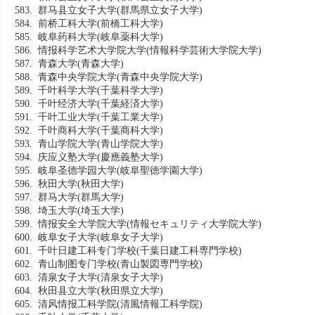
583. 群马县立女子大学
(群馬県立女子大学)
584. 前桥工科大学
(前橋工科大学)
585. 岐阜药科大学
(岐阜薬科大学)
586. 情报科学艺术大学院大学
(情報科学芸術大学院大学)
587. 青森大学
(青森大学)
588. 青森中央学院大学
(青森中央学院大学)
589. 千叶科学大学
(千葉科学大学)
590. 千叶经济大学
(千葉経済大学)
591. 千叶工业大学
(千葉工業大学)
592. 千叶商科大学
(千葉商科大学)
593. 青山学院大学
(青山学院大学)
594. 庆应义塾大学
(慶應義塾大学)
595. 岐阜圣德学园大学
(岐阜聖徳学園大学)
596. 秋田大学
(秋田大学)
597. 群马大学
(群馬大学)
598. 埼玉大学
(埼玉大学)
599. 情报安全大学院大学
(情報セキュリティ大学院大学)
600. 岐阜女子大学
(岐阜女子大学)
601. 千叶日建工科专门学校
(千葉日建工科専門学校)
602. 青山制图专门学校
(青山製図専門学校)
603. 清泉女子大学
(清泉女子大学)
604. 秋田县立大学
(秋田県立大学)
605. 清风情报工科学院
(清風情報工科学院)