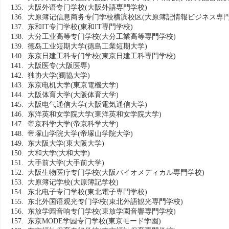
135. 大阪外语专门学校
(大阪外語専門学校)
136. 大原簿记信息商务专门学校横滨校区
(大原簿記情報ビジネス専門
137. 东和IT专门学校
(東和IT専門学校)
138. 大分工业高等专门学校
(大分工業高等専門学校)
139. 德岛工业短期大学
(徳島工業短期大学)
140. 东京日建工科专门学校
(東京日建工科専門学校)
141. 大阪医专
(大阪医専)
142. 独协大学
(獨協大学)
143. 东京电机大学
(東京電機大学)
144. 大阪体育大学
(大阪体育大学)
145. 大阪电气通信大学
(大阪電気通信大学)
146. 东洋英和女学院大学
(東洋英和女学院大学)
147. 帝京科学大学
(帝京科学大学)
148. 帝塚山学院大学
(帝塚山学院大学)
149. 东大阪大学
(東大阪大学)
150. 大和大学
(大和大学)
151. 大手前大学
(大手前大学)
152. 大阪生物医疗专门学校
(大阪バイオメディカル専門学校)
153. 大原簿记学校
(大原簿記学校)
154. 东北电子专门学校
(東北電子専門学校)
155. 东北外国语观光专门学校
(東北外語観光専門学校)
156. 东放学园音响专门学校
(東放学園音響専門学校)
157. 东京MODE学园专门学校
(東京モード学園)