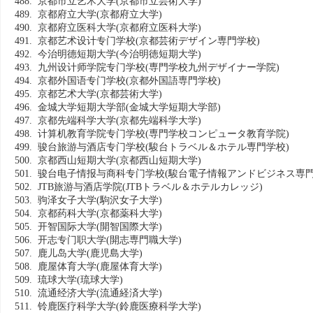
488. 京都市立艺术大学
(京都市立芸術大学)
489. 京都府立大学
(京都府立大学)
490. 京都府立医科大学
(京都府立医科大学)
491. 京都艺术设计专门学校
(京都芸術デザイン専門学校)
492. 今治明德短期大学
(今治明徳短期大学)
493. 九州设计师学院专门学校
(専門学校九州デザイナー学院)
494. 京都外国语专门学校
(京都外国語専門学校)
495. 京都艺术大学
(京都芸術大学)
496. 金城大学短期大学部
(金城大学短期大学部)
497. 京都先端科学大学
(京都先端科学大学)
498. 计算机教育学院专门学校
(専門学校コンピュータ教育学院)
499. 骏台旅游与酒店专门学校
(駿台トラベル＆ホテル専門学校)
500. 京都西山短期大学
(京都西山短期大学)
501. 骏台电子情报与商科专门学校
(駿台電子情報アンドビジネス専門
502. JTB旅游与酒店学院
(JTBトラベル＆ホテルカレッジ)
503. 驹泽女子大学
(駒沢女子大学)
504. 京都药科大学
(京都薬科大学)
505. 开智国际大学
(開智国際大学)
506. 开志专门职大学
(開志専門職大学)
507. 鹿儿岛大学
(鹿児島大学)
508. 鹿屋体育大学
(鹿屋体育大学)
509. 琉球大学
(琉球大学)
510. 流通经济大学
(流通経済大学)
511. 铃鹿医疗科学大学
(鈴鹿医療科学大学)