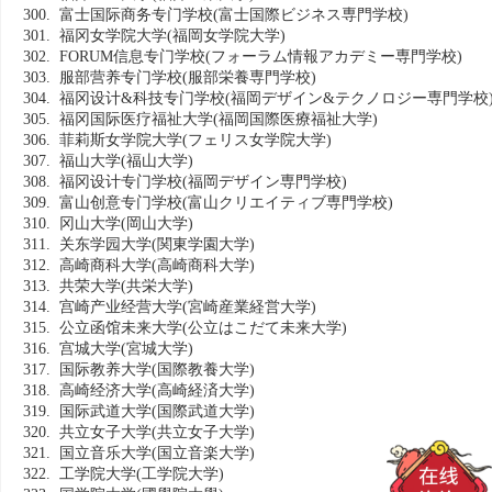
300. 富士国际商务专门学校
(富士国際ビジネス専門学校)
301. 福冈女学院大学
(福岡女学院大学)
302. FORUM信息专门学校
(フォーラム情報アカデミー専門学校)
303. 服部营养专门学校
(服部栄養専門学校)
304. 福冈设计&科技专门学校
(福岡デザイン&テクノロジー専門学校
305. 福冈国际医疗福祉大学
(福岡国際医療福祉大学)
306. 菲莉斯女学院大学
(フェリス女学院大学)
307. 福山大学
(福山大学)
308. 福冈设计专门学校
(福岡デザイン専門学校)
309. 富山创意专门学校
(富山クリエイティブ専門学校)
310. 冈山大学
(岡山大学)
311. 关东学园大学
(関東学園大学)
312. 高崎商科大学
(高崎商科大学)
313. 共荣大学
(共栄大学)
314. 宫崎产业经营大学
(宮崎産業経営大学)
315. 公立函馆未来大学
(公立はこだて未来大学)
316. 宫城大学
(宮城大学)
317. 国际教养大学
(国際教養大学)
318. 高崎经济大学
(高崎経済大学)
319. 国际武道大学
(国際武道大学)
320. 共立女子大学
(共立女子大学)
321. 国立音乐大学
(国立音楽大学)
322. 工学院大学
(工学院大学)