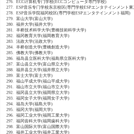
276. ECC计算机专门学校
(ECCコンピュータ専門学校)
277. ESP音乐专门学校东京校区
(専門学校ESPエンタテインメント東
278. ESP音乐学院福冈校区
(専門学校ESPエンタテインメント福岡)
279. 富山大学
(富山大学)
280. 福井大学
(福井大学)
281. 丰桥技术科学大学
(豊橋技術科学大学)
282. 福冈教育大学
(福岡教育大学)
283. 法政大学
(法政大学)
284. 丰桥创造大学
(豊橋創造大学)
285. 佛教大学
(佛教大学)
286. 福岛县立医科大学
(福島県立医科大学)
287. 富山县立大学
(富山県立大学)
288. 福井县立大学
(福井県立大学)
289. 富士大学
(富士大学)
290. 福山平成大学
(福山平成大学)
291. 福山市立大学
(福山市立大学)
292. 福冈县立大学
(福岡県立大学)
293. 福冈女子大学
(福岡女子大学)
294. 福岛大学
(福島大学)
295. 福冈大学
(福岡大学)
296. 福冈工业大学
(福岡工業大学)
297. 福冈齿科大学
(福岡歯科大学)
298. 富山国际大学
(富山国際大学)
299. 福井工业大学
(福井工業大学)