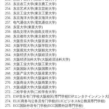
253. 东京农工大学
(東京農工大学)
254. 东京艺术大学
(東京芸術大学)
255. 东京工业大学
(東京工業大学)
256. 东京海洋大学
(東京海洋大学)
257. 电气通信大学
(電気通信大学)
258. 东亚大学
(東亜大学)
259. 德岛文理大学
(徳島文理大学)
260. 东京都市大学
(東京都市大学)
261. 大阪音乐大学
(大阪音楽大学)
262. 大阪学院大学
(大阪学院大学)
263. 大阪观光大学
(大阪観光大学)
264. 大阪经济大学
(大阪経済大学)
265. 大阪经济法科大学
(大阪経済法科大学)
266. 大阪工业大学
(大阪工業大学)
267. 大阪国际大学
(大阪国際大学)
268. 大阪产业大学
(大阪産業大学)
269. 大阪齿科大学
(大阪歯科大学)
270. 大阪商业大学
(大阪商業大学)
271. 大阪成蹊大学
(大阪成蹊大学)
272. 二松学舍大学
(二松学舎大学)
273. ESP音乐专门学校大阪校区
(専門学校ESPエンタテインメント大
274. ELIC商务与公务员专门学校
(ELICビジネス&公務員専門学校)
275. ECC国际外语专门学校
(ECC国際外語専門学校)