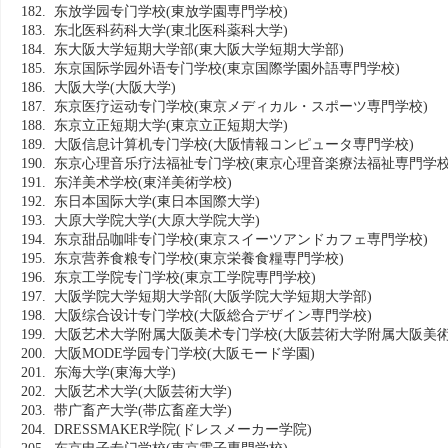
182. 东放学园专门学校
(東放学園専門学校)
183. 东北医科药科大学
(東北医科薬科大学)
184. 东大阪大学短期大学部
(東大阪大学短期大学部)
185. 东京国际学园外语专门学校
(東京国際学園外語専門学校)
186. 大阪大学
(大阪大学)
187. 东京医疗运动专门学校
(東京メディカル・スポーツ専門学校)
188. 东京立正短期大学
(東京立正短期大学)
189. 大阪信息计算机专门学校
(大阪情報コンピュータ専門学校)
190. 东京心理音乐疗法福祉专门学校
(東京心理音楽療法福祉専門学校
191. 东洋美术学校
(東洋美術学校)
192. 东日本国际大学
(東日本国際大学)
193. 大原大学院大学
(大原大学院大学)
194. 东京甜品咖啡专门学校
(東京スイーツアンドカフェ専門学校)
195. 东京营养食粮专门学校
(東京栄養食糧専門学校)
196. 东京工学院专门学校
(東京工学院専門学校)
197. 大阪学院大学短期大学部
(大阪学院大学短期大学部)
198. 大阪综合设计专门学校
(大阪総合デザイン専門学校)
199. 大阪艺术大学附属大阪美术专门学校
(大阪芸術大学附属大阪美術
200. 大阪MODE学园专门学校
(大阪モード学園)
201. 东海大学
(東海大学)
202. 大阪艺术大学
(大阪芸術大学)
203. 带广畜产大学
(帯広畜産大学)
204. DRESSMAKER学院
(ドレスメーカー学院)