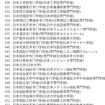
630. 日本工学院专门学校
(日本工学院専門学校)
631. 日本健康医疗专门学校
(日本健康医療専門学校)
632. 日本理工情报专门学校
(日本理工情報専門学校)
633. 日本外国语专门学校
(日本外国語専門学校)
634. 日商簿记三鹰福祉专门学校
(日商簿記三鷹福祉専門学校)
635. 日中文化艺术专门学校
(日中文化芸術専門学校)
636. 日本健康体育专门学校
(日本ウェルネススポーツ専門学校)
637. 日本酒店专门学校
(専門学校日本ホテルスクール)
638. 日产枥木自动车大学校
(日産栃木自動車大学校)
639. 日本设计师学院专门学校
(専門学校日本デザイナー学院)
640. 日本写真艺术专门学校
(日本写真芸術専門学校)
641. 日本国际IT学院专门学校
(専門学校ニホン国際ITカレッジ)
642. 日本医科学专门学校
(専門学校日本医科学大学校)
643. 日本计算机专门学校
(日本コンピュータ専門学校)
644. 日本大学
(日本大学)
645. 日本设计福祉专门学校
(日本デザイン福祉専門学校)
646. 日本综合医疗专门学校
(日本総合医療専門学校)
647. 日本福祉大学中央福祉专门学校
(日本福祉大学中央福祉専門学校
648. 日本糕点专门学校
(日本菓子専門学校)
649. 日本医疗福祉专门学校
(日本メディカル福祉専門学校)
650. 日本福祉教育专门学校
(日本福祉教育専門学校)
651. 日本大学短期大学部
(日本大学短期大学部)
652. 日本国际工科专门学校
(日本国際工科専門学校)