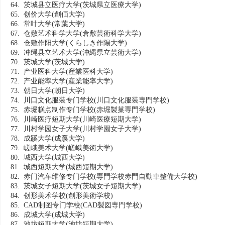
64. 茨城县立医疗大学
(茨城県立医療大学)
65. 创价大学
(創価大学)
66. 常叶大学
(常葉大学)
67. 仓敷艺术科学大学
(倉敷芸術科学大学)
68. 仓敷作阳大学
(くらしき作陽大学)
69. 冲绳县立艺术大学
(沖縄県立芸術大学)
70. 茨城大学
(茨城大学)
71. 产业医科大学
(産業医科大学)
72. 产业能率大学
(産業能率大学)
73. 朝日大学
(朝日大学)
74. 川口文化服装专门学校
(川口文化服装専門学校)
75. 赤堀糕点制作专门学校
(赤堀製菓専門学校)
76. 川崎医疗短期大学
(川崎医療短期大学)
77. 川村学园女子大学
(川村学園女子大学)
78. 成蹊大学
(成蹊大学)
79. 嵯峨美术大学
(嵯峨美術大学)
80. 城西大学
(城西大学)
81. 城西短期大学
(城西短期大学)
82. 赤门汽车维修专门学校
(専門学校赤門自動車整備大学校)
83. 茨城女子短期大学
(茨城女子短期大学)
84. 创形美术学校
(創形美術学校)
85. CAD制图专门学校
(CAD製図専門学校)
86. 成城大学
(成城大学)
87. 池坊短期大学
(池坊短期大学)