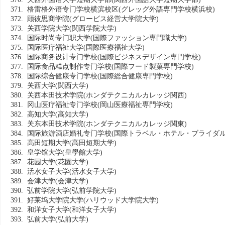
371. 格雷格外语专门学校横滨校区
(グレッグ外語専門学校横浜校)
372. 顾彼思商学院
(グロービス経営大学院大学)
373. 关西学院大学
(関西学院大学)
374. 国际时尚专门职大学
(国際ファッション専門職大学)
375. 国际医疗福祉大学
(国際医療福祉大学)
376. 国际商务设计专门学校
(国際ビジネスデザイン専門学校)
377. 国际食品糕点制作专门学校
(国際フード製菓専門学校)
378. 国际综合健康专门学校
(国際総合健康専門学校)
379. 关西大学
(関西大学)
380. 关西本田技术学院
(ホンダテクニカルカレッジ関西)
381. 冈山医疗福祉专门学校
(岡山医療福祉専門学校)
382. 高知大学
(高知大学)
383. 关东本田技术学院
(ホンダテクニカルカレッジ関東)
384. 国际旅游酒店婚礼专门学校
(国際トラベル・ホテル・ブライダル
385. 高田短期大学
(高田短期大学)
386. 皇学馆大学
(皇學館大学)
387. 花园大学
(花園大学)
388. 活水女子大学
(活水女子大学)
389. 会津大学
(会津大学)
390. 弘前学院大学
(弘前学院大学)
391. 好莱坞大学院大学
(ハリウッド大学院大学)
392. 和洋女子大学
(和洋女子大学)
393. 弘前大学
(弘前大学)