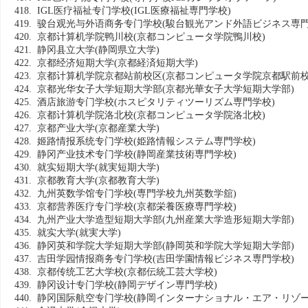
418. IGL医疗福祉专门学校
(IGL医療福祉専門学校)
419. 骏台观光与外语商务专门学校
(駿台観光アンド外語ビジネス専門
420. 京都计算机学院鸭川校
(京都コンピュータ学院鴨川校)
421. 静冈县立大学
(静岡県立大学)
422. 京都经济短期大学
(京都経済短期大学)
423. 京都计算机学院京都站前校区
(京都コンピュータ学院京都駅前校
424. 京都光华女子大学短期大学部
(京都光華女子大学短期大学部)
425. 酒店旅游专门学校
(ホスピタリティツーリズム専門学校)
426. 京都计算机学院洛北校
(京都コンピュータ学院洛北校)
427. 京都产业大学
(京都産業大学)
428. 姬路情报系统专门学校
(姫路情報システム専門学校)
429. 静冈产业技术专门学校
(静岡産業技術専門学校)
430. 就实短期大学
(就実短期大学)
431. 京都教育大学
(京都教育大学)
432. 九州英数学馆专门学校
(専門学校九州英数学舘)
433. 京都营养医疗专门学校
(京都栄養医療専門学校)
434. 九州产业大学造型短期大学部
(九州産業大学造形短期大学部)
435. 就实大学
(就実大学)
436. 静冈英和学院大学短期大学部
(静岡英和学院大学短期大学部)
437. 吉田学园情报商务专门学校
(吉田学園情報ビジネス専門学校)
438. 京都传统工艺大学校
(京都伝統工芸大学校)
439. 静冈设计专门学校
(静岡デザイン専門学校)
440. 静冈国际航空专门学校
(静岡インターナショナル・エア・リゾー