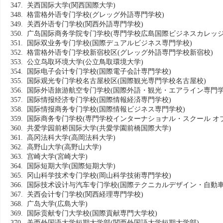
347. 关西国际大学
(関西国際大学)
348. 格雷格外语专门学校
(グレッグ外語専門学校)
349. 关西外语专门学校
(関西外語専門学校)
350. 广岛国际商务学院专门学校
(専門学校広島国際ビジネスカレッジ
351. 国际双业务专门学校
(国際デュアルビジネス専門学校)
352. 格雷格外语专门学校新宿校区
(グレッグ外語専門学校新宿校)
353. 公立鸟取环境大学
(公立鳥取環境大学)
354. 国际电子会计专门学校
(国際電子会計専門学校)
355. 国际观光专门学校名古屋校区
(国際観光専門学校名古屋校)
356. 国际外语旅游航空专门学校
(国際外語・観光・エアライン専門学
357. 国际情报经济专门学校
(国際情報経済専門学校)
358. 国际情报商务专门学校
(国際情報ビジネス専門学校)
359. 国际商务专门学校
(専門学校インターナショナル・スクール オブ
360. 共爱学园前桥国际大学
(共愛学園前橋国際大学)
361. 高冈法科大学
(高岡法科大学)
362. 高野山大学
(高野山大学)
363. 宫崎大学
(宮崎大学)
364. 国际短期大学
(国際短期大学)
365. 冈山科学技术专门学校
(岡山科学技術専門学校)
366. 国际技术设计与汽车专门学校
(国際テクニカルデザイン・自動車
367. 关西会计专门学校
(関西経理専門学校)
368. 广岛大学
(広島大学)
369. 国际贡献专门大学校
(国際貢献専門大学校)
370. 关西外国语大学短期大学部
(関西外国語大学短期大学部)