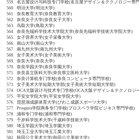
559. 名古屋设计与科技专门学校
(名古屋デザイン＆テクノロジー専門
560. 明治大学
(明治大学)
561. 奈良教育大学
(奈良教育大学)
562. 奈良女子大学
(奈良女子大学)
563. 鸟取大学
(鳥取大学)
564. 奈良先端科学技术大学院大学
(奈良先端科学技術大学院大学)
565. 女子营养大学
(女子栄養大学)
566. 南山大学
(南山大学)
567. 南九州大学
(南九州大学)
568. 女子美术大学
(女子美術大学)
569. 奈良大学
(奈良大学)
570. 奈良学园大学
(奈良学園大学)
571. 奈良县立医科大学
(奈良県立医科大学)
572. 奈良计算机专门学校
(奈良コンピュータ専門学校)
573. 女子美术大学短期大学部
(女子美術大学短期大学部)
574. OCA大阪设计与技术专门学校
(OCA大阪デザイン＆テクノロジ
575. 平安女学院大学
(平安女学院大学)
576. 琵琶湖成蹊体育大学
(びわこ成蹊スポーツ大学)
577. Prospera学院商务专门学校
(プロスペラ学院ビジネス専門学校)
578. 浦和专门学校
(浦和専門学校)
579. 千岁科学技术大学
(千歳科学技術大学)
580. 埼玉学园大学
(埼玉学園大学)
581. 埼玉工业大学
(埼玉工業大学)
582. 秋田公立美术大学
(秋田公立美術大学)