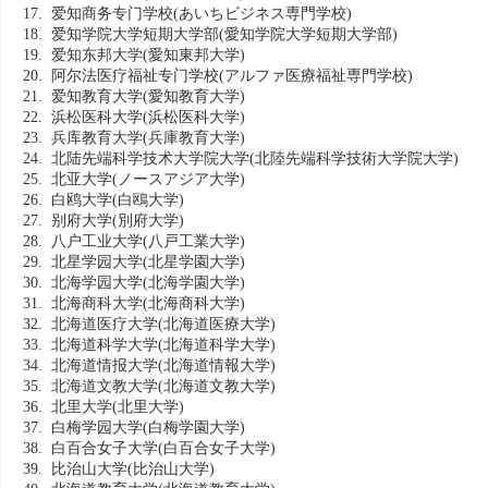
17. 爱知商务专门学校
(あいちビジネス専門学校)
18. 爱知学院大学短期大学部
(愛知学院大学短期大学部)
19. 爱知东邦大学
(愛知東邦大学)
20. 阿尔法医疗福祉专门学校
(アルファ医療福祉専門学校)
21. 爱知教育大学
(愛知教育大学)
22. 浜松医科大学
(浜松医科大学)
23. 兵库教育大学
(兵庫教育大学)
24. 北陆先端科学技术大学院大学
(北陸先端科学技術大学院大学)
25. 北亚大学
(ノースアジア大学)
26. 白鸥大学
(白鴎大学)
27. 别府大学
(別府大学)
28. 八户工业大学
(八戸工業大学)
29. 北星学园大学
(北星学園大学)
30. 北海学园大学
(北海学園大学)
31. 北海商科大学
(北海商科大学)
32. 北海道医疗大学
(北海道医療大学)
33. 北海道科学大学
(北海道科学大学)
34. 北海道情报大学
(北海道情報大学)
35. 北海道文教大学
(北海道文教大学)
36. 北里大学
(北里大学)
37. 白梅学园大学
(白梅学園大学)
38. 白百合女子大学
(白百合女子大学)
39. 比治山大学
(比治山大学)