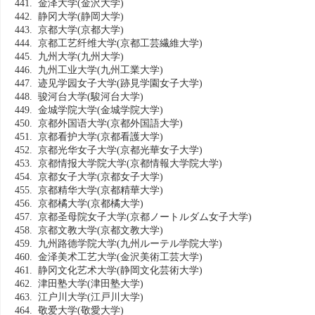
441. 金泽大学
(金沢大学)
442. 静冈大学
(静岡大学)
443. 京都大学
(京都大学)
444. 京都工艺纤维大学
(京都工芸繊維大学)
445. 九州大学
(九州大学)
446. 九州工业大学
(九州工業大学)
447. 迹见学园女子大学
(跡見学園女子大学)
448. 骏河台大学
(駿河台大学)
449. 金城学院大学
(金城学院大学)
450. 京都外国语大学
(京都外国語大学)
451. 京都看护大学
(京都看護大学)
452. 京都光华女子大学
(京都光華女子大学)
453. 京都情报大学院大学
(京都情報大学院大学)
454. 京都女子大学
(京都女子大学)
455. 京都精华大学
(京都精華大学)
456. 京都橘大学
(京都橘大学)
457. 京都圣母院女子大学
(京都ノートルダム女子大学)
458. 京都文教大学
(京都文教大学)
459. 九州路德学院大学
(九州ルーテル学院大学)
460. 金泽美术工艺大学
(金沢美術工芸大学)
461. 静冈文化艺术大学
(静岡文化芸術大学)
462. 津田塾大学
(津田塾大学)
463. 江户川大学
(江戸川大学)
464. 敬爱大学
(敬愛大学)