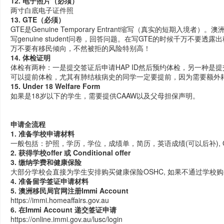
12. 电子照片（必须）
两寸白底电子证件照
13. GTE（必须）
GTE是Genuine Temporary Entrant缩写（真实的短期入
写genuine student问卷，回答问题。在写GTE的时候千万不
万不要有移民倾向，不然被拒的风险特别高！
14. 体检证明
体检有两种：一是提交签证后申请HAP ID然后预约体检，另一种是提交签
可以提前体检，尤其有肺结核病史的同学一定要提前，因为需要额外
15. Under 18 Welfare Form
如果是18岁以下的学生，需要提供CAAW以及父母担保声明。
申请全流程
1. 准备学校申请材料
一般包括：护照，学历，学位，成绩单，简历，英语成绩(可以后补), G
2. 获得学校offer 或 Conditional offer
3. 缴纳学费和健康保险
大部分学校会直接为学生安排购买健康保险OSHC, 如果不通过学校
4. 准备留学签证申请材料
5. 澳洲移民局官网注册Immi Account
https://immi.homeaffairs.gov.au
6. 在Immi Account 递交签证申请
https://online.immi.gov.au/lusc/login