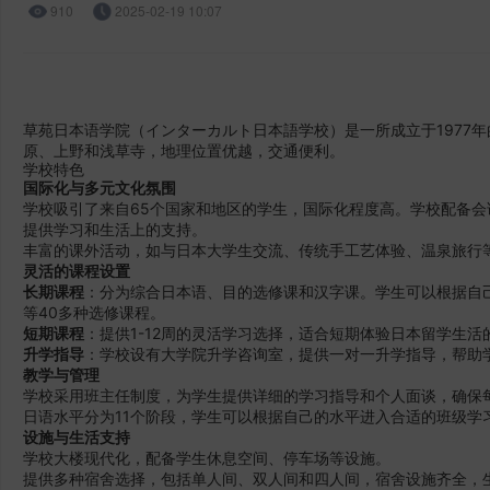
910
2025-02-19 10:07
草苑日本语学院（インターカルト日本語学校）是一所成立于1977
原、上野和浅草寺，地理位置优越，交通便利
。
学校特色
国际化与多元文化氛围
学校吸引了来自65个国家和地区的学生，国际化程度高。学校配备
提供学习和生活上的支持
。
丰富的课外活动，如与日本大学生交流、传统手工艺体验、温泉旅行
灵活的课程设置
长期课程
：分为综合日本语、目的选修课和汉字课。学生可以根据自
等40多种选修课程
。
短期课程
：提供1-12周的灵活学习选择，适合短期体验日本留学生活
升学指导
：学校设有大学院升学咨询室，提供一对一升学指导，帮助
教学与管理
学校采用班主任制度，为学生提供详细的学习指导和个人面谈，确保
日语水平分为11个阶段，学生可以根据自己的水平进入合适的班级学
设施与生活支持
学校大楼现代化，配备学生休息空间、停车场等设施
。
提供多种宿舍选择，包括单人间、双人间和四人间，宿舍设施齐全，