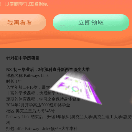
1141
2024-04-01 09:00
新西兰本科预科是针对国内普高背景的学生，没有办法直接进入新西
衔接到本科课程。绝大部分专业都可以通过预科衔接。
针对初中学历项目
NZ-初三毕业后，2年预科直升新西兰顶尖大学
课程名称:Pathways Link
时长:1年
入学年龄:14-16岁，最大17岁
丰富的学术课程，为后续学习打下坚实基础
定期的体育课程，学习之余保持身体健康
2024年2月开学高达5000纽币奖学金
校区:奥克兰皇后大街345号
Pathway Link 结束后，升读1年预科(奥克兰大学/奥克兰理工大
科
打包 offer:Pathway Link+预科+大学本科