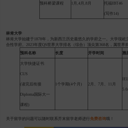
预科桥梁课程
1月,4月,8月
托福
IBT46
(写作14)
林肯大学
林肯大学始建于1878年，为新西兰历史最悠久的学府之一。大学现
合性学府。2023年度QS世界大学排名（综合）顶尖第368名，属世界前
预科名称
长度
开学时间
雅
大学快捷证书
:
CUS
IE
(读完后衔接
1个学期(4个月)
2月、7月、11月
5.0
Diploma国际大一
课程
)
关于留学的问题可以随时联系芥末留学老师进行
免费咨询
哦！