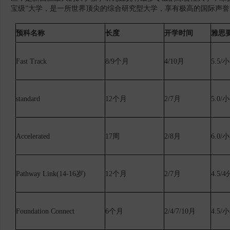
宝级”大学，是一所世界顶尖的综合研究型大学，享有极高的国际声誉
预科名称
长度
开学时间
雅思
Fast Track
8/9个月
4/10月
5.5/
standard
12个月
2/7月
5.0/
Accelerated
17周
2/8月
6.0/
Pathway Link(14-16岁)
12个月
2/7月
4.5/4
Foundation Connect
6个月
2/4/7/10月
4.5/