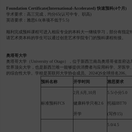
Foundation Certificate(International-
Accelerated) 快速预科(4个月)
学术要求：高三完成，均分65(认可中专、职高)
英语要求：雅思6.0(单项不低于5.5)
顺利完成预科课程可进入相应专业的本科大一继续学习，部分有指定
请艺术类本科的学生可以通过创意艺术学院专门的预科课程衔接。
奥塔哥大学
奥塔哥大学（University of Otago），位于新西兰南岛奥塔哥省
世界顶尖大学，也是新西兰唯一能够提供消费者与应用科学、牙医学
的综合性大学。学校是英联邦大学协会成员。2024QS全球排名206。
预科名称
开学时间
雅思要求
2月,6月,10月
5.5/小分5.0
标准预科
FCS
健康科学只有
2.6
托福
IBT70
开学
(写作15)
5.0/4.5