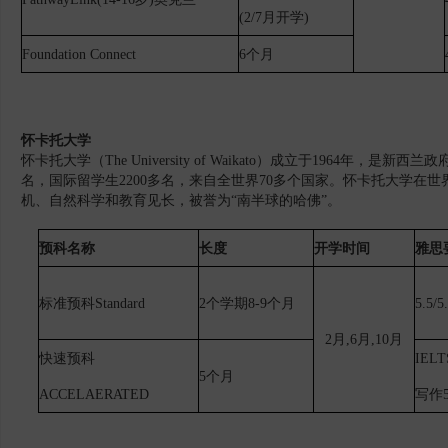
(2/7月开学)
Foundation Connect
6个月
怀卡托大学
怀卡托大学（The University of Waikato）成立于1964年，是
名，国际留学生2200多名，来自全世界70多个国家。怀卡托大学在
机、自然科学和教育见长，被誉为“南半球的哈佛”。
预科名称
长度
开学时间
雅思
标准预科
Standard
2个学期8-9个月
5.5/5
2月,6月,10月
快速预科
IELT
5个月
ACCELAERATED
写作