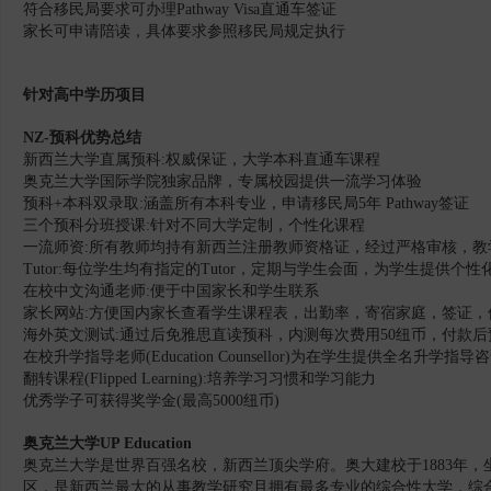
符合移民局要求可办理Pathway Visa直通车签证
家长可申请陪读，具体要求参照移民局规定执行
针对高中学历项目
NZ-预科优势总结
新西兰大学直属预科:权威保证，大学本科直通车课程
奥克兰大学国际学院独家品牌，专属校园提供一流学习体验
预科+本科双录取:涵盖所有本科专业，申请移民局5年 Pathway签证
三个预科分班授课:针对不同大学定制，个性化课程
一流师资:所有教师均持有新西兰注册教师资格证，经过严格审核，教
Tutor:每位学生均有指定的Tutor，定期与学生会面，为学生提供个
在校中文沟通老师:便于中国家长和学生联系
家长网站:方便国内家长查看学生课程表，出勤率，寄宿家庭，签证，
海外英文测试:通过后免雅思直读预科，内测每次费用50纽币，付款
在校升学指导老师(Education Counsellor)为在学生提供全名升学指导
翻转课程(Flipped Learning):培养学习习惯和学习能力
优秀学子可获得奖学金(最高5000纽币)
奥克兰大学
UP Education
奥克兰大学是世界百强名校，新西兰顶尖学府。奥大建校于1883年，
区，是新西兰最大的从事教学研究且拥有最多专业的综合性大学，综