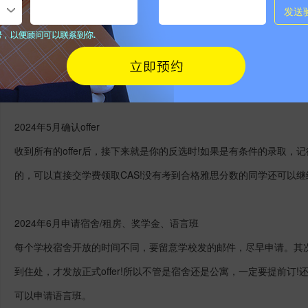
2024年4月之前查收邮件
一般从申请递交之日起5-8周内会出结果。如果收到con-offer的(
思或GPA成绩单!还没有考到合格雅思的同学这个时间可以集中去刷雅
项不低于6，但今年UCL等学校雅思要求都有提高，一些专业雅思的要
2024年5月确认offer
收到所有的offer后，接下来就是你的反选时!如果是有条件的录取，
的，可以直接交学费领取CAS!没有考到合格雅思分数的同学还可以继
2024年6月申请宿舍/租房、奖学金、语言班
每个学校宿舍开放的时间不同，要留意学校发的邮件，尽早申请。其
到住处，才发放正式offer!所以不管是宿舍还是公寓，一定要提前订
可以申请语言班。