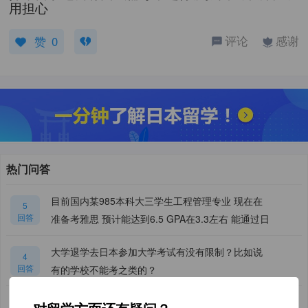
用担心
评论
感谢
赞
0
提交
热门问答
目前国内某985本科大三学生工程管理专业 现在在
5
回答
准备考雅思 预计能达到6.5 GPA在3.3左右 能通过日
本A类sgu项目吗？ 如果不行能不能通过其他非语言
大学退学去日本参加大学考试有没有限制？比如说
学校考取院生？
4
回答
有的学校不能考之类的？
2
【精选问答】
专升硕可行性？以及可以申请的专业