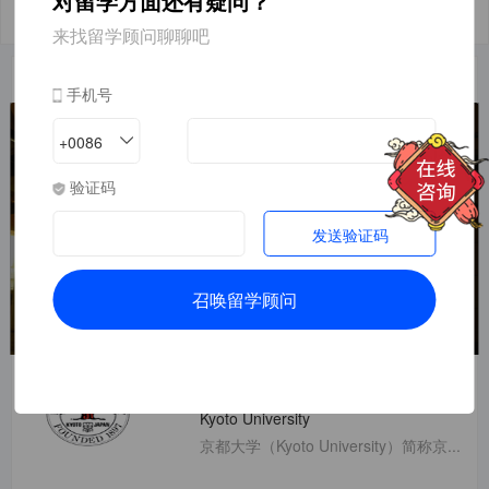
对留学方面还有疑问？
回答
来找留学顾问聊聊吧
日本热门院校
更多>
手机号
The University of Tokyo
+
0086

东京大学
验证码
发送验证码
东京大学（the University of Tokyo）简称东大（とうだ
い），是日本的一所国立大学，也是亚洲创办最早的大学之
一，其前身是明...
The University of Tokyo
京都大学
东京大学
Kyoto University
京都大学（Kyoto University）简称京...