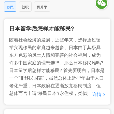
学费和生活费。 在日留学生中主要分两
移民
就职
再升学
种，即持“留学”和“就学”签证的外国学生。持“留
学”签证中的大学和短大生、专门学校生被
日本留学后怎样才能移民?
随着社会经济的发展，近些年来，选择通过留
学实现移民的家庭越来越多。日本由于其极具
东方色彩的风土人情和完善的社会福利，成为
许多中国家庭的理想选择。那么日本移民难吗?
日本留学后怎样才能移民? 首先要明白，日本是
一个“非移民国家”，虽然总体上近些年由于人口
老化严重，日本政府在逐渐放宽移民制度，但
总体而言申请“移民日本”(永住权，类似美国绿
详情 >
卡)不算容易的，和日本人结婚的话3年，否则的
话一般要在日本生活10年。那么要实现所谓