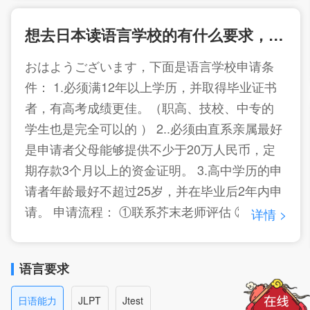
想去日本读语言学校的有什么要求，申请难吗？
おはようございます，下面是语言学校申请条
件： 1.必须满12年以上学历，并取得毕业证书
者，有高考成绩更佳。（职高、技校、中专的
学生也是完全可以的 ） 2..必须由直系亲属最好
是申请者父母能够提供不少于20万人民币，定
期存款3个月以上的资金证明。 3.高中学历的申
请者年龄最好不超过25岁，并在毕业后2年内申
请。 申请流程： ①联系芥末老师评估 ②确定意
详情 >
向院校 ③签署免费服务协议 ④免费帮您递交申
请 欢迎点击左上角联系顾问帮您具体评估，祝
语言要求
您留学顺利！
日语能力
JLPT
Jtest