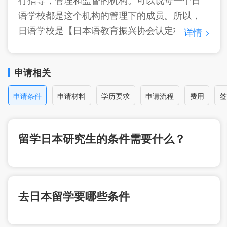
语学校都是这个机构的管理下的成员。所以，
日语学校是【日本语教育振兴协会认定校】，
详情 >
很正常。不是，就应该是大家说的野鸡学校
了。日本好像还没有这样的学校。 【法务省在
申请相关
留许可申请取次认定校】，简单的说，就是有
代替局管局进行简单材料审核资格的学校。这
申请条件
申请材料
学历要求
申请流程
费用
签
些学校提交给入管局的材料，更容易取得签证
而已。稍微有点儿历史的，差不多的学校都是
【法务省在留许可申请取次认定校】
留学日本研究生的条件需要什么？
详情 >
去日本留学要哪些条件
详情 >