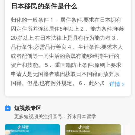
的“移民日本”，基本上只有两种途径：永住或归
日本移民的条件是什么
化。 日本永驻，永驻一次是10年，10年内可以
归化的一般条件 1． 居住条件:要求在日本拥有
自由出入日本，但是永驻比较难申请，需要在
固定住所并连续居住5年以上 2． 能力条件:年龄
日本连续居住5年以上，并有5年以上的纳税
20岁以上,在日本法律上是具有行为能力者 3．
史，这就比较
品行条件:必需品行善良 4． 生计条件:要求本人
或者配偶等一同生活的亲属有能够维持生计的
资产和技能。 5． 重国籍防止条件:原则上要求
申请人是无国籍者或因获取日本国籍而放弃原
国籍。但是,也有例外规定。 6． 此外,对于企图
详情 >
通过暴力破坏政府的有害国家安全者,将不被接
受为日本国民。 以上是原则性条件,对于与日本
短视频专区
具有一定血缘,地缘关系者,条件将放宽。 归化的
更多短视频关注抖音号：芥末日本留学
申请在实务上,属于一个家庭单位的申请。申请
时,准备齐所需要的材料到管辖申