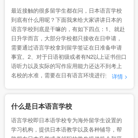
最近接触的很多留学生都在问，日本语言学校
到底有什么用呢？下面我来给大家讲讲日本的
语言学校到底是干嘛的，有如下四点：1、就赴
日升学而言，大部分学校都只接收在日申请，
需要通过语言学校拿到留学签证在日准备申请
事宜。2、对于日语初级或者有N2以上证书但口
语听力以及实际的写作应用能力还达不到考上
名校的水准，需要在日有语言环境进行提升
详情 >
的。3、另外有些学生涉及到跨专业（包含日语
专业），需要在日学习专业课或者学历不符合
海外直申要求，必须在日申请。4、以上学生比
什么是日本语言学校
例大概占赴日总人数的95%，即绝大多数学生
语言学校即日本语学校专为海外留学生设置的
都会选择赴日先就读语言学校。所以大部分去
学习机构，提供日本语教学以及各种辅导，帮
日本留学的小伙伴，都会经历语言学校再进行