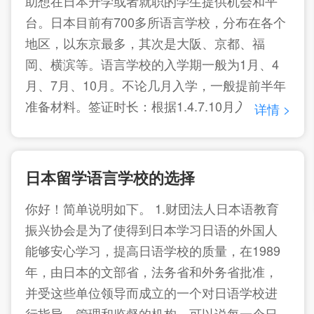
助想在日本升学或者就职的学生提供机会和平
大学的申请。不知道满没满足你的
台。日本目前有700多所语言学校，分布在各个
地区，以东京最多，其次是大阪、京都、福
岡、横滨等。语言学校的入学期一般为1月、4
月、7月、10月。不论几月入学，一般提前半年
准备材料。签证时长：根据1.4.7.10月入学期分
详情 >
别为，1年3个月、2年、1年9个月、1年6个月。
不知道满没满足你的留学要求呢~如果还有疑问
抓紧再次提问哦~
日本留学语言学校的选择
你好！简单说明如下。 1.财団法人日本语教育
振兴协会是为了使得到日本学习日语的外国人
能够安心学习，提高日语学校的质量，在1989
年，由日本的文部省，法务省和外务省批准，
并受这些单位领导而成立的一个对日语学校进
行指导，管理和监督的机构。可以说每一个日