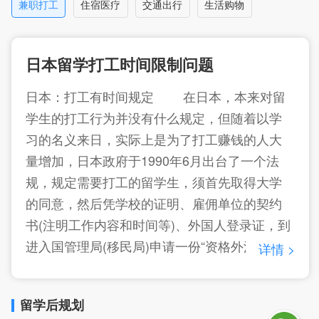
兼职打工
住宿医疗
交通出行
生活购物
学习日语，不同之处是别科设立在大学中，可
以提前享受大学的设施，以考入本大学的学部
日本留学打工时间限制问题
日本：打工有时间规定 在日本，本来对留
学生的打工行为并没有什么规定，但随着以学
习的名义来日，实际上是为了打工赚钱的人大
量增加，日本政府于1990年6月出台了一个法
规，规定需要打工的留学生，须首先取得大学
的同意，然后凭学校的证明、雇佣单位的契约
书(注明工作内容和时间等)、外国人登录证，到
进入国管理局(移民局)申请一份“资格外活动许
详情 >
可”，之后才可以开始打工，同时在时间上也做
了详细规定。理由是留学生来日不是为了赚
留学后规划
钱，也不应该依靠打工来支付所有费用，包括