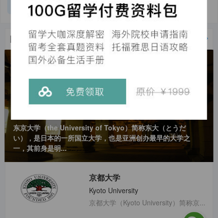
2
【精选问答】
专升硕可行性？以及可以申请的专业
回答
日本热门院校
更多>
The University of Tokyo
东京大学
东京大学（the University of Tokyo）简称东大（とうだ
い），是日本的一所国立大学，也是亚洲创办最早的大学之
一，其前身是明...
The University of Tokyo
京都大学
东京大学
Kyoto University
京都大学（Kyoto University）简称京...