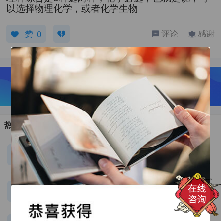
以选择物理化学，或者化学生物
评论
感谢
赞
0
热门问答
目前国内某985本科大三学生工程管理专业 现在在
5
回答
准备考雅思 预计能达到6.5 GPA在3.3左右 能通过日
本A类sgu项目吗？ 如果不行能不能通过其他非语言
大学退学去日本参加大学考试有没有限制？比如说
学校考取院生？
4
回答
有的学校不能考之类的？