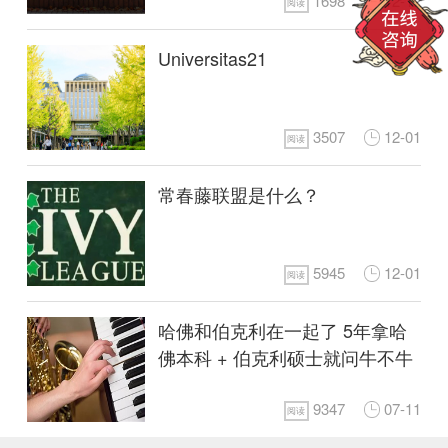
1698
12-12
阅读
Universitas21
3507
12-01
阅读
常春藤联盟是什么？
5945
12-01
阅读
哈佛和伯克利在一起了 5年拿哈
佛本科 + 伯克利硕士就问牛不牛
9347
07-11
阅读