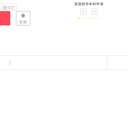
英国留学本科申请
爱尔兰
意大利
西班牙
塞浦路斯
英国留学硕士申请
英国留学硕士预科申请
中国澳门升学硕士申请