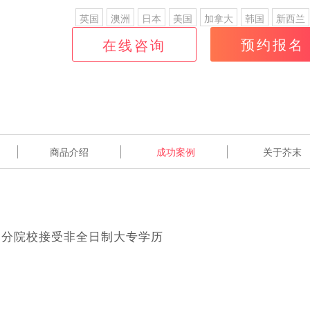
英国
澳洲
日本
美国
加拿大
韩国
新西兰
新加坡
中国香港
法国
中国澳门
瑞士
德国
预约报名
在线咨询
荷兰
瑞典
丹麦
挪威
芬兰
比利时
俄罗斯
马来西亚
商品介绍
成功案例
关于芥末
部分院校接受非全日制大专学历