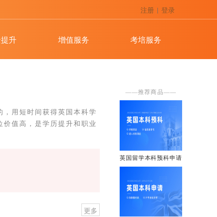
注册
登录
|
新西兰留学硕士申请
景提升
增值服务
考培服务
爱尔兰留学硕士申请
——推荐商品——
的，用短时间获得英国本科学
位价值高，是学历提升和职业
英国留学本科预科申请
更多