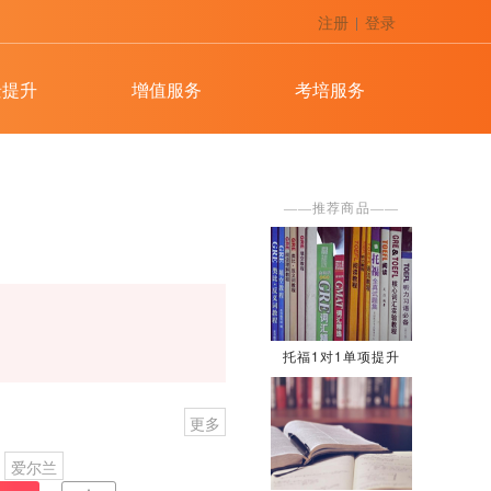
注册
登录
|
托福写作批改课
景提升
增值服务
考培服务
托福自适应课程
——推荐商品——
托福1对1单项提升
更多
爱尔兰