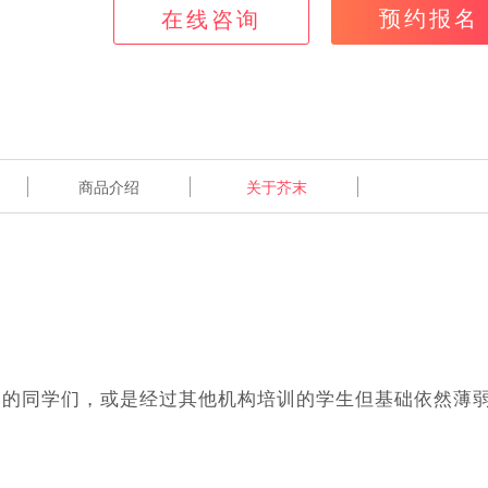
新加坡
中国香港
法国
中国澳门
瑞士
德国
预约报名
在线咨询
荷兰
瑞典
丹麦
挪威
芬兰
比利时
俄罗斯
马来西亚
商品介绍
关于芥末
训的同学们，或是经过其他机构培训的学生但基础依然薄