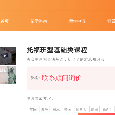
城首页
留学咨询
留学申请
背
托福班型基础类课程
夯实单词和语法基础，初步了解雅思知识点
联系顾问询价
价格：
申请国家/地区:
英国
澳洲
日本
美国
加拿大
韩国
新西兰