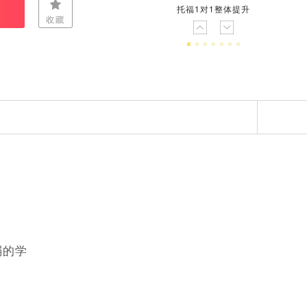
意大利
西班牙
托福1对1整体提升
塞浦路斯
托福班型加强类课程
托福班型冲刺类课程
弱的学
托福口语批改课