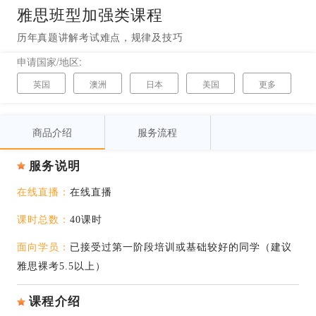
雅思班型加强类课程
历年真题讲解考试难点，规律及技巧
申请国家/地区:
英国
澳洲
日本
美国
更多
加拿大
韩国
新西兰
爱尔兰
商品介绍
服务流程
新加坡
中国香港
法国
中国澳门
瑞士
德国
意大利
西班牙
服务说明
荷兰
瑞典
丹麦
挪威
在线直播：
在线直播
芬兰
比利时
俄罗斯
塞浦路斯
课时总数：
40课时
马来西亚
面向学员：
已接受过第一阶段培训或基础较好的同学（建议
雅思裸考5.5以上）
课程介绍