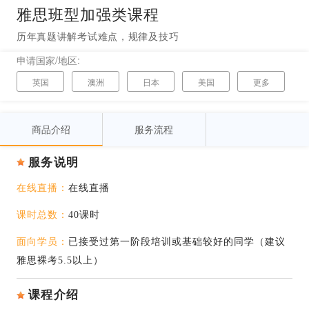
雅思班型加强类课程
历年真题讲解考试难点，规律及技巧
申请国家/地区:
英国
澳洲
日本
美国
更多
加拿大
韩国
新西兰
爱尔兰
商品介绍
服务流程
新加坡
中国香港
法国
中国澳门
瑞士
德国
意大利
西班牙
服务说明
荷兰
瑞典
丹麦
挪威
在线直播：
在线直播
芬兰
比利时
俄罗斯
塞浦路斯
课时总数：
40课时
马来西亚
面向学员：
已接受过第一阶段培训或基础较好的同学（建议
雅思裸考5.5以上）
课程介绍