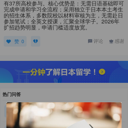
有37所高校参与。核心优势是：无需日语基础即可
完成申请和学习全流程；采用独立于日本本土考生
的招生体系，多数院校以材料审核为主，无需赴日
参加笔试；全英文授课，汇聚全球学子。2026年
提交
扩招趋势明显，申请门槛适度放宽。
评论
感谢
赞
0
热门问答
目前国内某985本科大三学生工程管理专业 现在在
5
回答
准备考雅思 预计能达到6.5 GPA在3.3左右 能通过日
本A类sgu项目吗？ 如果不行能不能通过其他非语言