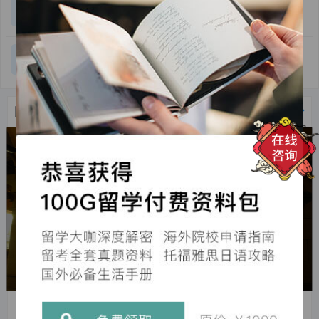
大学退学去日本参加大学考试有没有限制？比如说
学校考取院生？
4
回答
有的学校不能考之类的？
2
【精选问答】
专升硕可行性？以及可以申请的专业
回答
日本热门院校
更多>
The University of Tokyo
东京大学
东京大学（the University of Tokyo）简称东大（とうだ
い），是日本的一所国立大学，也是亚洲创办最早的大学之
一，其前身是明...
The University of Tokyo
京都大学