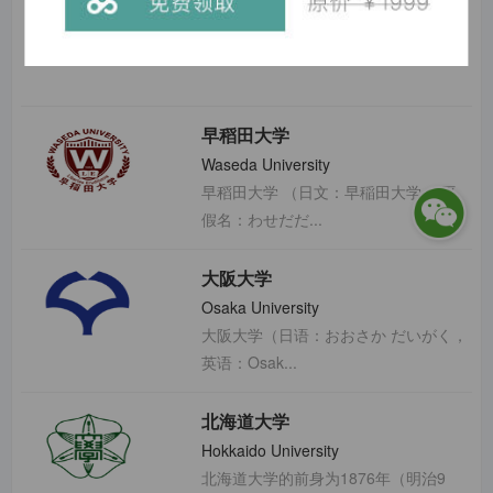
东京大学
Kyoto University
京都大学（Kyoto University）简称京...
早稻田大学
Waseda University
早稻田大学 （日文：早稲田大学， 平
假名：わせだだ...
大阪大学
Osaka University
大阪大学（日语：おおさか だいがく，
英语：Osak...
北海道大学
Hokkaido University
北海道大学的前身为1876年（明治9