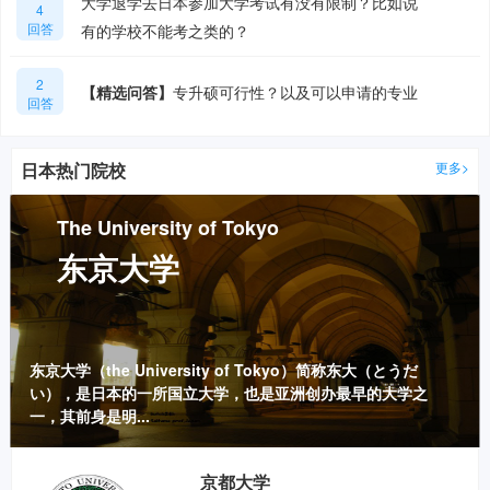
大学退学去日本参加大学考试有没有限制？比如说
学校考取院生？
4
回答
有的学校不能考之类的？
2
【精选问答】
专升硕可行性？以及可以申请的专业
回答
日本热门院校
更多>
The University of Tokyo
东京大学
东京大学（the University of Tokyo）简称东大（とうだ
い），是日本的一所国立大学，也是亚洲创办最早的大学之
一，其前身是明...
The University of Tokyo
京都大学