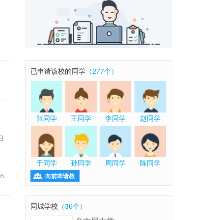
已申请该校的同学
（277个）
张同学
王同学
李同学
赵同学
日
于同学
孙同学
周同学
陈同学

向前辈请教
05
同城学校
（36个）