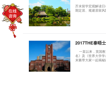
芥末留学宏观解读日
期定居、规避居留风
2017THE泰
一直以来，英国教育
名》及《世界大学学
末酱带大家一起揭秘2017《泰晤
No.3京都大学 &n