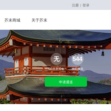
注册
登录
|
留学课程
芥末商城
关于芥末
留学大咖精英课
无
544
QS世界排名
本国排名
申请通道