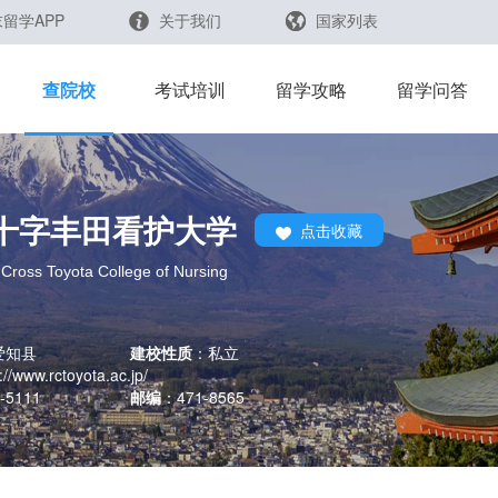
留学APP
关于我们
国家列表
日本
留学查询
查院校
考试培训
留学攻略
留学问答
韩国
英国
新加坡
十字丰田看护大学
点击收藏
芥末留学官方小程序
马来西亚
Cross Toyota College of Nursing
澳大利亚
中国香港
 爱知县
建校性质
：
私立
://www.rctoyota.ac.jp/
-5111
邮编
：
471-8565