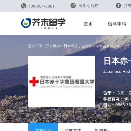
留学小程序
芥末
400-004-8861
留学评测
首页
留学申请
您的位置：
芥末留学
日本院校
日本赤十字丰田看护大学
日本赤
留学规划助手
留学申请助手
Japanese Red 
位于
：
东海 ,
学校官网
：
http
电话
：
0565-36
雅思能力测评
托福能力测评
学校介绍
录取要求
新闻资讯