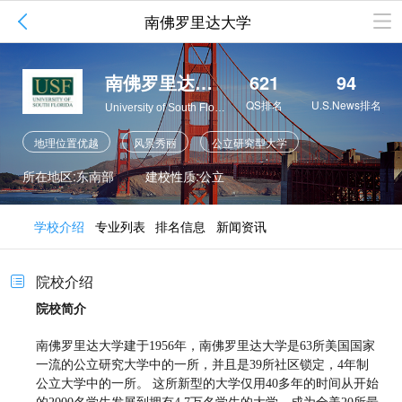

南佛罗里达大学
南佛罗里达大学
621
94
QS排名
U.S.News排名
University of South Florida
地理位置优越
风景秀丽
公立研究型大学
全美一级大学
最大大学之一
良好的治学氛围
所在地区:东南部
建校性质:公立
学校介绍
专业列表
排名信息
新闻资讯
院校介绍

院校简介
南佛罗里达大学建于1956年，南佛罗里达大学是63所美国国家
一流的公立研究大学中的一所，并且是39所社区锁定，4年制
公立大学中的一所。 这所新型的大学仅用40多年的时间从开始
的2000名学生发展到拥有4.7万名学生的大学，成为全美20所最