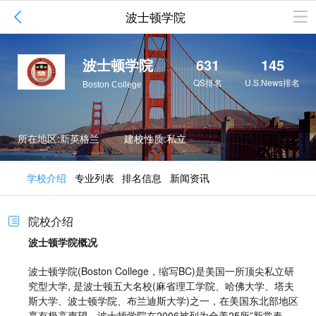

波士顿学院
波士顿学院
631
145
QS排名
U.S.News排名
Boston College
所在地区:新英格兰
建校性质:私立
学校介绍
专业列表
排名信息
新闻资讯
院校介绍

波士顿学院概况
波士顿学院(Boston College，缩写BC)是美国一所顶尖私立研
究型大学, 是波士顿五大名校(麻省理工学院、哈佛大学、塔夫
斯大学、波士顿学院、布兰迪斯大学)之一，在美国东北部地区
享有极高声望。波士顿学院在2006被列为全美25所”新常春