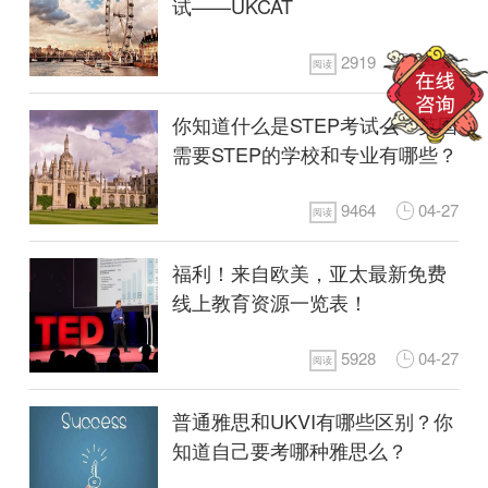
试——UKCAT
2919
04-28
阅读
你知道什么是STEP考试么？英国
需要STEP的学校和专业有哪些？
9464
04-27
阅读
福利！来自欧美，亚太最新免费
线上教育资源一览表！
5928
04-27
阅读
普通雅思和UKVI有哪些区别？你
知道自己要考哪种雅思么？