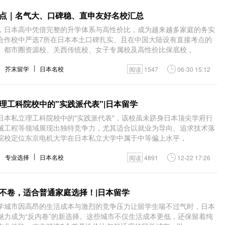
点｜名气大、口碑稳、直申友好名校汇总
，日本高中凭借完整的升学体系与高性价比，成为越来越多家庭的务实
合作校中严选7所在日本本土口碑扎实、且在中国大陆设有直接考点的
、都市圈资源校、关西传统校、女子专属校及高性价比保底校，
芥末留学
日本名校
阅读
1547
06-30 15:12
理工科院校中的"实践派代表"|日本留学
日本私立理工科院校中的"实践派代表"，该校虽未跻身日本顶尖学府行
械工程等领域展现出独特竞争力，尤其适合以就业为导向、追求技术落
院校定位东京电机大学在日本私立大学中属于中等偏上水平，
专业选择
日本名校
阅读
4891
12-22 17:26
不卷，适合普通家庭选择！|日本留学
学城市因高昂的生活成本与激烈的竞争压力让留学生喘不过气时，日本
魅力成为“反内卷”的新选择。这些城市不仅生活成本更低，还保留着纯