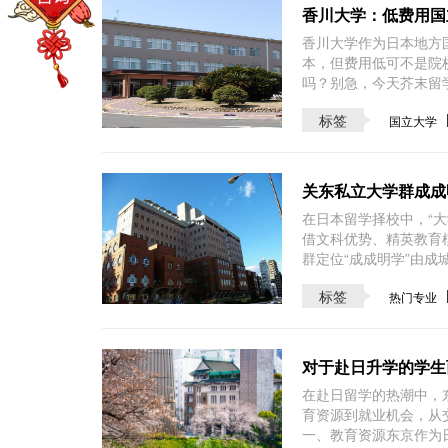
香川大学：低费用国
香川大学作为日本地方
本，但费用低可不是院
吗？别急，今天芥末留
标签
国立大学
关东私立大学群成成
在日本留学择校中，“大
借文科优势、精英教育
群定位“成成明学”由
标签
热门专业
对于赴日升学的学生
在赴日留学的热潮中，
育资源到就业机会，从
一、教育资源东京作为