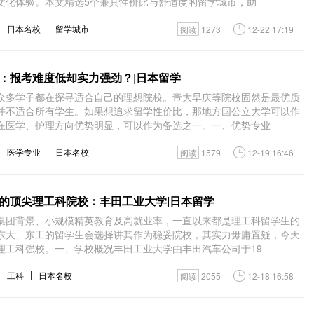
文化体验。本文精选5个兼具性价比与舒适度的留学城市，助
日本名校
留学城市
阅读
1273
12-22 17:19
：报考难度低却实力强劲？|日本留学
众多学子都在探寻适合自己的理想院校。帝大早庆等院校固然是最优质
并不适合所有学生。如果想追求留学性价比，那地方国公立大学可以作
在医学、护理方向优势明显，可以作为备选之一。一、优势专业
医学专业
日本名校
阅读
1579
12-19 16:46
的顶尖理工科院校：丰田工业大学|日本留学
集团背景、小规模精英教育及高就业率，一直以来都是理工科留学生的
东大、东工的留学生会选择讲其作为稳妥院校，其实力毋庸置疑，今天
理工科强校。一、学校概况丰田工业大学由丰田汽车公司于19
工科
日本名校
阅读
2055
12-18 16:58