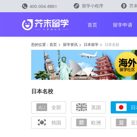
留学小程序
芥末
400-004-8861
留学评测
首页
留学申请
您的位置：
首页
>
留学资讯
>
日本留学
>
日本名校
留学规划助手
留学申请助手
日本名校
全部
英国
日
雅思能力测评
托福能力测评
韩国
欧洲
亚