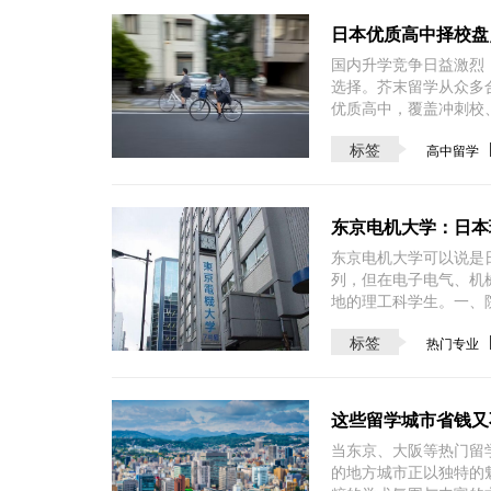
日本优质高中择校盘
国内升学竞争日益激烈
选择。芥末留学从众多
优质高中，覆盖冲刺校
标签
高中留学
东京电机大学：日本
东京电机大学可以说是
列，但在电子电气、机
地的理工科学生。一、
标签
热门专业
这些留学城市省钱又
当东京、大阪等热门留
的地方城市正以独特的