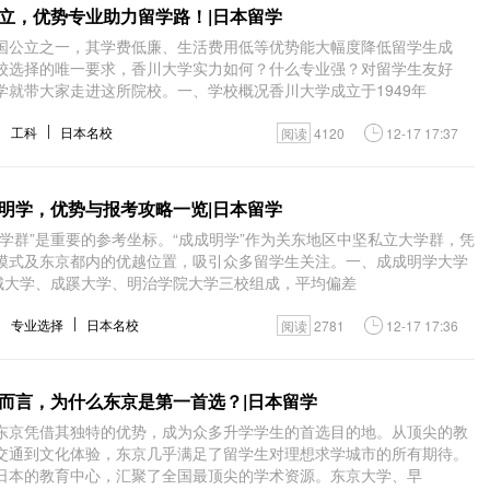
立，优势专业助力留学路！|日本留学
国公立之一，其学费低廉、生活费用低等优势能大幅度降低留学生成
校选择的唯一要求，香川大学实力如何？什么专业强？对留学生友好
学就带大家走进这所院校。一、学校概况香川大学成立于1949年
工科
日本名校
阅读
4120
12-17 17:37
明学，优势与报考攻略一览|日本留学
学群”是重要的参考坐标。“成成明学”作为关东地区中坚私立大学群，凭
模式及东京都内的优越位置，吸引众多留学生关注。一、成成明学大学
成城大学、成蹊大学、明治学院大学三校组成，平均偏差
专业选择
日本名校
阅读
2781
12-17 17:36
而言，为什么东京是第一首选？|日本留学
东京凭借其独特的优势，成为众多升学学生的首选目的地。从顶尖的教
交通到文化体验，东京几乎满足了留学生对理想求学城市的所有期待。
日本的教育中心，汇聚了全国最顶尖的学术资源。东京大学、早