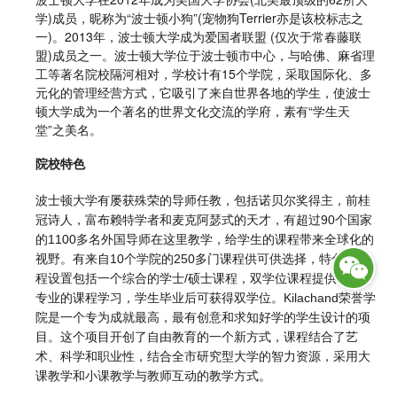
学)成员，昵称为“波士顿小狗”(宠物狗Terrier亦是该校标志之
一)。2013年，波士顿大学成为爱国者联盟 (仅次于常春藤联
盟)成员之一。波士顿大学位于波士顿市中心，与哈佛、麻省理
工等著名院校隔河相对，学校计有15个学院，采取国际化、多
元化的管理经营方式，它吸引了来自世界各地的学生，使波士
顿大学成为一个著名的世界文化交流的学府，素有“学生天
堂”之美名。
院校特色
波士顿大学有屡获殊荣的导师任教，包括诺贝尔奖得主，前桂
冠诗人，富布赖特学者和麦克阿瑟式的天才，有超过90个国家
的1100多名外国导师在这里教学，给学生的课程带来全球化的
。
视野
有来自10个学院的250多门课程供可供选择，
特色的课
程设置包括一个综合的学士/硕士课程，双学位课程提供了两个
专业的课程学习，
学生毕业后可获得双学位。
Kilachand荣誉学
院是一个专为成就最高，最有创意和求知好学的学生设计的项
目。这个项目开创了自由教育的一个新方式，课程结合了艺
术、科学和职业性，结合全市研究型大学的智力资源，采用大
课教学和小课教学与教师互动的教学方式。