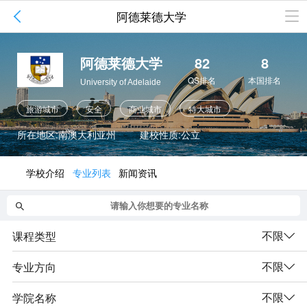

阿德莱德大学
阿德莱德大学
82
8
QS排名
本国排名
University of Adelaide
旅游城市
安全
商业城市
特大城市
澳洲八大名校
宗教自由
移民加分地区
所在地区:南澳大利亚州
建校性质:公立
学校介绍
专业列表
新闻资讯

不限
课程类型

不限
专业方向

不限
学院名称
